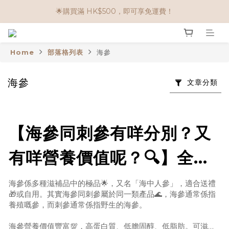
🌟購物滿 HK$650享95折； HK$950享9折；HK$1500享85折
🌟購買滿 HK$500，即可享免運費！
任選兩件$80！ 🌟韓國骨膠原啫喱：$270/3件；$510/6件
Home
部落格列表
海參
🌟購物滿 HK$650享95折； HK$950享9折；HK$1500享85折
海參
文章分類
【海參同刺參有咩分別？又
有咩營養價值呢？🔍】全線
海參低至9折優惠🤩！
海參係多種滋補品中的極品🌟，又名「海中人參」，適合送禮
🎁或自用。其實海參同刺參屬於同一類產品🌊，海參通常係指
養殖嘅參，而刺參通常係指野生的海參。
海參營養價值豐富💯，高蛋白質、低膽固醇、低脂肪。可滋陰