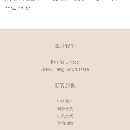
補腎、養血養顏、預防疾病、延緩衰老、改善體質等。適合體
2024-08-20
質弱人士、孕婦、產後媽媽、長者或術後人士😊。
珍好味搜集咗嚟自世界各地嘅靚海參👑 比大家多啲選擇😋：北
非刺參、加州紅參、地中海刺參、印尼松鼠參、澳洲禿參、加
拿大珊瑚參、馬來西亞禿參 北非刺參 加州紅參地中海小刺
參 地中海特大刺參 地中海大刺參
關於我們
Pacific United
珍好味 Jeng Good Taste
顧客服務
聯絡我們
關於送貨
付款方式
購物指南