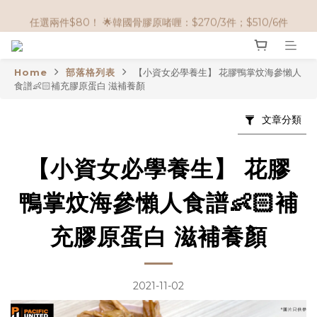
🌟購物滿 HK$650享95折； HK$950享9折；HK$1500享85折
任選兩件$80！ 🌟韓國骨膠原啫喱：$270/3件；$510/6件
🌟購物滿 HK$650享95折； HK$950享9折；HK$1500享85折
Home
部落格列表
【小資女必學養生】 花膠鴨掌炆海參懶人
食譜👶🏻補充膠原蛋白 滋補養顏
文章分類
【小資女必學養生】 花膠
鴨掌炆海參懶人食譜👶🏻補
充膠原蛋白 滋補養顏
2021-11-02