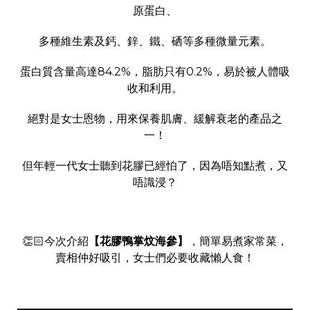
原蛋白、
多種維生素及鈣、鋅、鐵、硒等多種微量元素。
蛋白質含量高達84.2%，脂肪只有0.2%，易於被人體吸
收和利用。
絕對是女士恩物，用來保養肌膚、緩解衰老的產品之
一！
但年輕一代女士聽到花膠已經怕了，因為唔知點煮，又
唔識浸？
👏🏻今次介紹
【花膠鴨掌炆海參】
，簡單易煮家常菜，
賣相仲好吸引，女士們必要收藏懶人食！