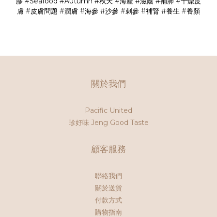
膠
#Seafood
#Autumn
#秋天
#海產
#滋陰
#補肺
#干燥皮
膚
#皮膚問題
#潤膚
#海參
#沙參
#刺參
#補腎
#養生
#養顏
關於我們
Pacific United
珍好味 Jeng Good Taste
顧客服務
聯絡我們
關於送貨
付款方式
購物指南