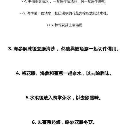
>>1. 準備兩盆清水， 一盆用作清洗花，另一盆用作浸軟。
>>2. 再準備一盆清水，把已浸軟的花菇先榨乾放到清水裡。
>>3. 榨乾花菇去蒂備用
3. 海參解凍後去腸清沙， 然後與鱈魚膠一起切件備用。
4. 將花膠、海參和薑蔥一起汆水，以去除腥味。
5.水滾後放入鴨掌汆水，以去除雪味。
6. 以薑蔥起鑊，略炒花膠冬菇。