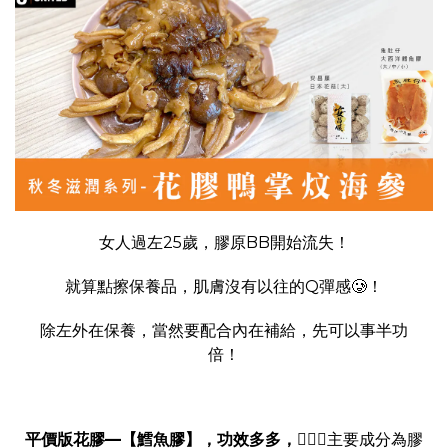
女人過左25歲，膠原BB開始流失！
就算點擦保養品，肌膚沒有以往的Q彈感🥲！
除左外在保養，當然要配合內在補給，先可以事半功
倍！
平價版花膠—【鱈魚膠】，功效多多，
💁🏻
主要成分為膠