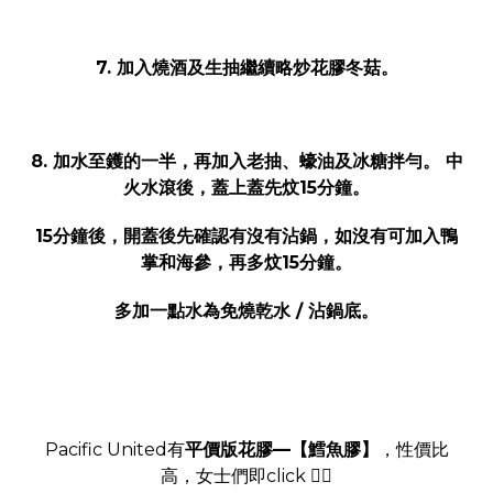
7. 加入燒酒及生抽繼續略炒花膠冬菇。
8. 加水至鑊的一半，再加入老抽、蠔油及冰糖拌勻。 中
火水滾後，蓋上蓋先炆15分鐘。
15分鐘後，開蓋後先確認有沒有沾鍋，如沒有可加入鴨
掌和海參，再多炆15分鐘。
多加一點水為免燒乾水 / 沾鍋底。
Pacific United有
平價版花膠—【鱈魚膠】
，性價比
高，女士們即click 👇🏻