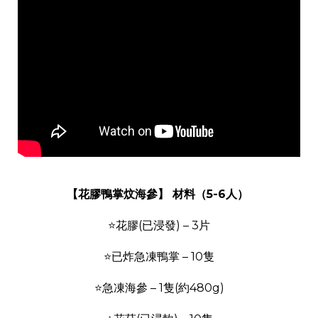
【花膠鴨掌炆海參】 材料（5-6人）
⭐花膠(已浸發) – 3片
⭐已炸急凍鴨掌 – 10隻
⭐急凍海參 – 1隻(約480g)