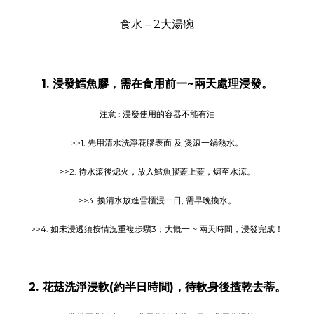
食水 – 2大湯碗
1. 浸發鱈魚膠，需在食用前一~兩天處理浸發。
注意 : 浸發使用的容器不能有油
>>1. 先用清水洗淨花膠表面 及 煲滾一鍋熱水。
>>2. 待水滾後熄火，放入鱈魚膠蓋上蓋，焗至水涼。
>>3. 換清水放進雪櫃浸一日, 需早晚換水。
>>4. 如未浸透須按情況重複步驟3；大慨一 ~ 兩天時間，浸發完成！
2. 花菇洗淨浸軟(約半日時間)，待軟身後揸乾去蒂。