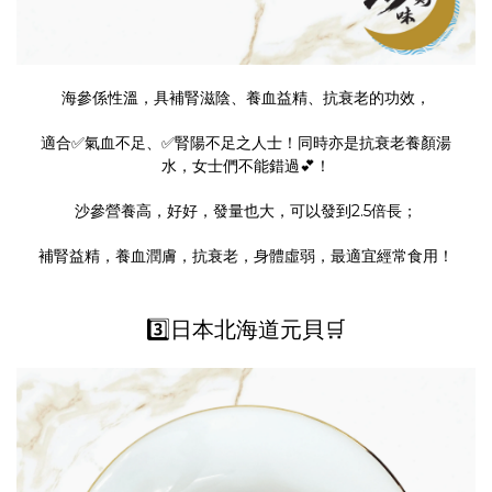
海參係性溫，具補腎滋陰、養血益精、抗衰老的功效，
適合✅氣血不足、✅腎陽不足之人士！同時亦是抗衰老養顏湯
水，女士們不能錯過💕！
沙參營養高，好好，發量也大，可以發到2.5倍長；
補腎益精，養血潤膚，抗衰老，身體虛弱，最適宜經常食用！
3️⃣日本北海道元貝🛒