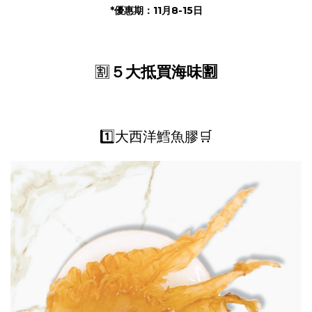
*優惠期：11月8-15日
🈹
５大抵買海味🈹
1️⃣大西洋鱈魚膠🛒