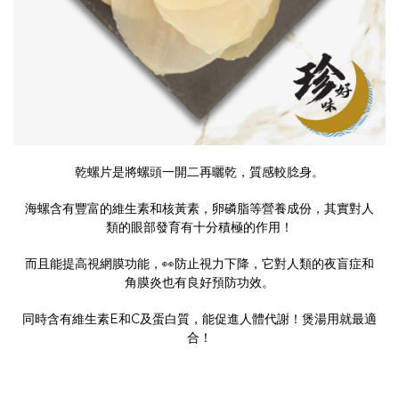
乾螺片是將螺頭一開二再曬乾，質感較腍身。
海螺含有豐富的維生素和核黃素，卵磷脂等營養成份，其實對人
類的眼部發育有十分積極的作用！
而且能提高視網膜功能，👀防止視力下降，它對人類的夜盲症和
角膜炎也有良好預防功效。
同時含有維生素E和C及蛋白質，能促進人體代謝！煲湯用就最適
合！