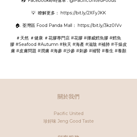
📥 Facebook即時落單 : @PacificUnitedFoods
💡 瞭解更多：
https://bit.ly/2XFyJKK
🏠. 荃灣區 Food Panda Mall：
https://bit.ly/3kz0IVv
＃天然
＃健康
＃花膠專門店
#花膠
#挪威鱈魚膠
#鱈魚
膠
#Seafood
#Autumn
#秋天
#海產
#滋陰
#補肺
#干燥皮
膚
#皮膚問題
#潤膚
#海參
#沙參
#刺參
#補腎
#養生
#養顏
關於我們
Pacific United
珍好味 Jeng Good Taste