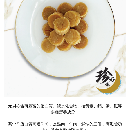
元貝亦含有豐富的蛋白質、碳水化合物、核黃素、鈣、磷、鐵等
多種營養成分，
其中🥚蛋白質高達61％，是雞肉、牛肉、鮮蝦的三倍，有滋陰功
能，常食有助於降血壓！