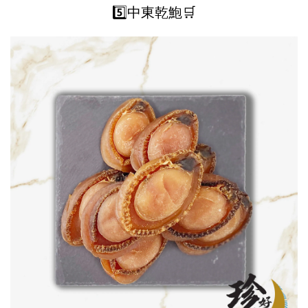
5️⃣中東乾鮑🛒