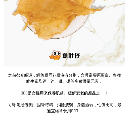
之前都介紹過，鱈魚膠同花膠沒有分別，含豐富膠原蛋白、多種
維生素及鈣、鋅、鐵、硒等多種微量元素，
🧖🏻‍♀️是女性用來保養肌膚、緩解衰老的產品之一！
同時 滋陰養顏，固腎培精，消除疲勞，身體虛弱，性價比高，最
適宜經常食用🙆🏻‍♀️！