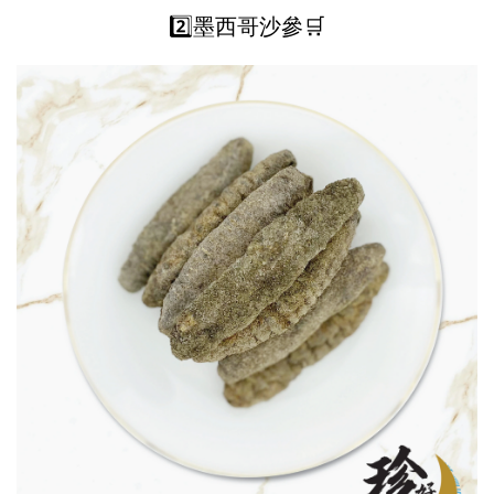
2️⃣墨西哥沙參🛒