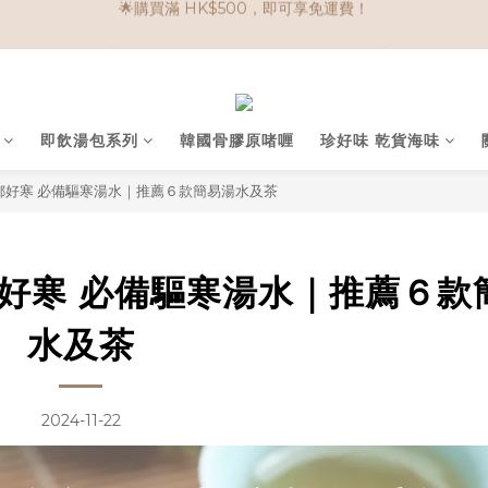
🌟購物滿 HK$650享95折； HK$950享9折；HK$1500享85折
任選兩件$80！ 🌟韓國骨膠原啫喱：$270/3件；$510/6件
🌟購物滿 HK$650享95折； HK$950享9折；HK$1500享85折
即飲湯包系列
韓國骨膠原啫喱
珍好味 乾貨海味
乸都好寒 必備驅寒湯水｜推薦６款簡易湯水及茶
都好寒 必備驅寒湯水｜推薦６款
水及茶
2024-11-22