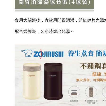
食用大閘蟹後，宜飲用開胃消滯，益氣健脾之湯
配合燜燒壺，３小時焗出靚湯～