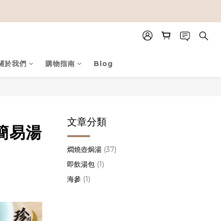
關於我們
購物指南
Blog
文章分類
簡易湯
燜燒壺焗湯
(37)
即飲湯包
(1)
海參
(1)