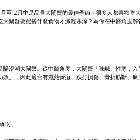
10月至12月中是品嘗大閘蟹的最佳季節～很多人都喜歡吃
吃大閘蟹要配搭什麼食物才減輕寒涼？為你在中醫角度解
是陽澄湖大閘蟹。從中醫角度，大閘蟹「味鹹、性寒，入
功效」，因此適合有濕熱黃疸、跌打損傷、骨折筋斷、瘀
地吃：