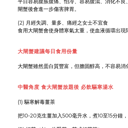
平日容易腹脹腹痛、怕冷、容易腹瀉、消化不良
閘蟹後會進一步傷害脾胃。
(2) 月經失調、量多、痛經之女士不宜食
食用大閘蟹會使身體寒氣太重，使血液循環出現
大閘蟹建議每日食用份量
大閘蟹雖然蛋白質豐富，但膽固醇高，不容易消
中醫角度 食大閘蟹放題後 必飲驅寒湯水
(1) 驅寒解毒薑茶
把10-20克生薑加入500毫升水，煮10至15