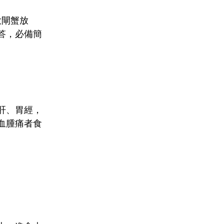
大閘蟹放
答，必備簡
肝、胃經，
血腫痛者食