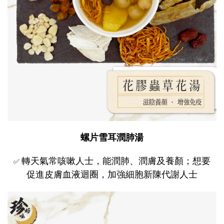
螺片雪耳潤肺湯
轉天氣常咳嗽人士，能潤肺、潤膚及養顏；想要
✅
促進皮膚血液迴圈，加強細胞新陳代謝人士