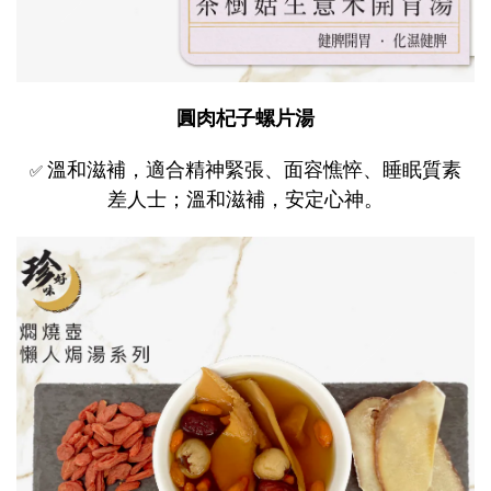
圓肉杞子螺片湯
溫和滋補，適合精神緊張、面容憔悴、睡眠質素
✅
差人士；溫和滋補，安定心神。