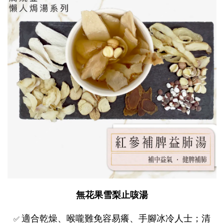
無花果雪梨止咳湯
適合乾燥、喉嚨難免容易癢、手腳冰冷人士；清
✅