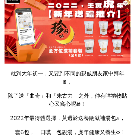
就到大年初一，又要到不同的親戚朋友家中拜年
，
🧧
除了送「曲奇」和「朱古力」之外，仲有咩禮物貼
心又窩心呢
！
🎁
2022年最得體選擇，莫過於送養陰滋補湯包
，
♨️
一套6包，一日嘆一包靚湯，虎年健康又養生
！
🐯