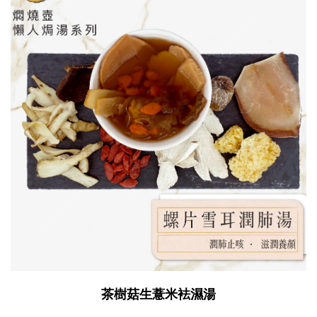
茶樹菇生薏米袪濕湯