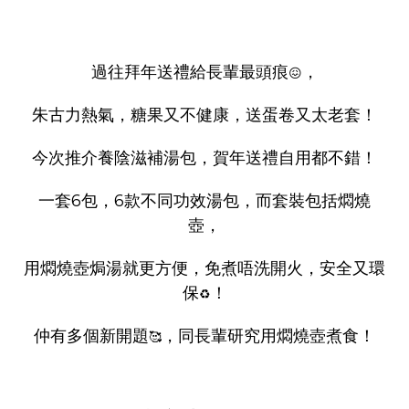
過往拜年送禮給長輩最頭痕
，
😖
朱古力熱氣，糖果又不健康，送蛋卷又太老套！
今次推介養陰滋補湯包，賀年送禮自用都不錯！
一套6包，6款不同功效湯包，而套裝包括燜燒
壺，
用燜燒壺焗湯就更方便，免煮唔洗開火，安全又環
保
！
♻️
仲有多個新開題
，同長輩研究用燜燒壺煮食！
🥰