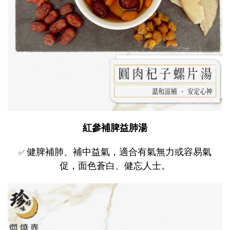
紅參補脾益肺湯
健脾補肺、補中益氣，適合有氣無力或容易氣
✅
促，面色蒼白、健忘人士。