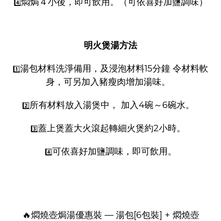
燜焗４小後，即可飲用。（可依喜好加鹽調味）
4️⃣
明火煲湯方法
湯包材料洗淨備用，及浸泡材料15分鐘 令材料軟
1️⃣
身，可另加入豬瘦肉增加湯味。
所有材料放入湯煲中， 加入4碗～6碗水。
2️⃣
蓋上煲蓋大火滾起轉細火煲約2小時。
3️⃣
可依喜好加鹽調味，即可飲用。
4️⃣
🔥燜燒壺
焗湯優惠裝 — 湯包[6包裝] + 燜燒壺