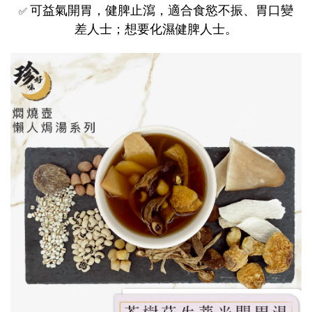
可益氣開胃，健脾止瀉，適合食慾不振、胃口變
✅
差人士；想要化濕健脾人士。