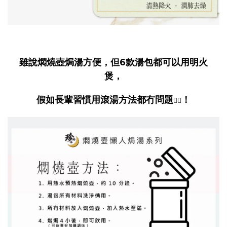
雖說燜燒壺焗湯方便，但6款湯包都可以用明火
煲，
假如長輩習慣用滾湯方法都冇問題
！
👍🏻