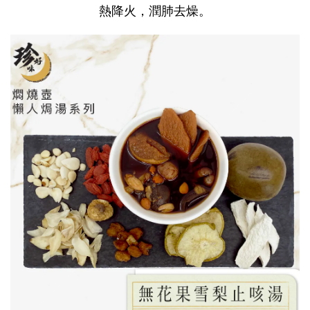
熱降火，潤肺去燥。