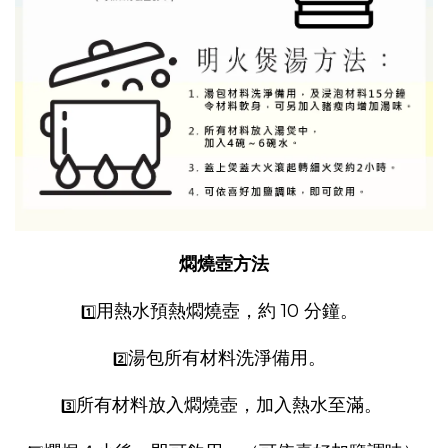
燜燒壺方法
用熱水預熱燜燒壺，約 10 分鐘。
1️⃣
湯包所有材料洗淨備用。
2️⃣
所有材料放入燜燒壺，加入熱水至滿。
3️⃣