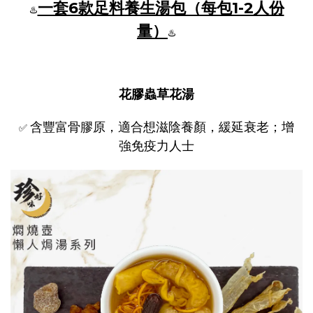
一套6款足料養生湯包（每包1-2人份
♨️
量）
♨️
花膠蟲草花湯
含豐富骨膠原，適合想滋陰養顏，緩延衰老；增
✅
強免疫力人士