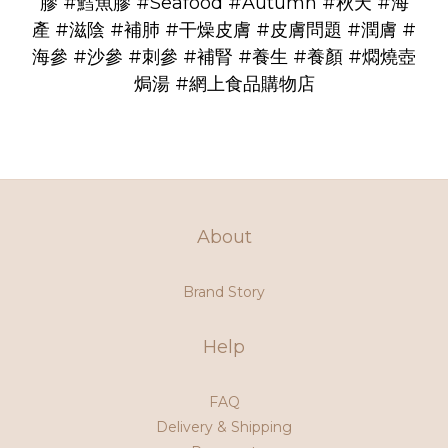
膠
#鱈魚膠
#Seafood
#Autumn
#秋天
#海
產
#滋陰
#補肺
#干燥皮膚
#皮膚問題
#潤膚
#
海參
#沙參
#刺參
#補腎
#養生
#養顏
#燜燒壺
焗湯
#網上食品購物店
About
Brand Story
Help
FAQ
Delivery & Shipping