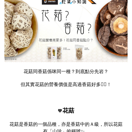
花菇同香菇係咪同一種？到底點分先岩？
但其實花菇的營養價值是高過香菇好多👍🏻！
花菇
🧡
花菇是香菇的一個品種，亦是香菇中的Ａ級，所以花菇
有「山珍」的稱號✨。