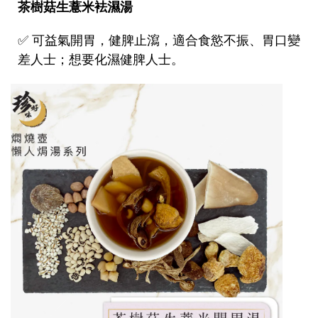
茶樹菇生薏米袪濕湯
✅
可益氣開胃，健脾止瀉，適合食慾不振、胃口變
差人士；想要化濕健脾人士。