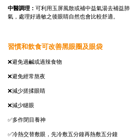
中醫調理：
可利用玉屏風散或補中益氣湯去補益肺
氣，處理好過敏之後眼睛自然也會比較舒適。
習慣和飲食可改善黑眼圈及眼袋
❌
避免過鹹或過辣食物
❌
避免經常熬夜
❌
減少搓揉眼睛
❌
減少瞇眼
✅
多作閉目養神
✅
冷熱交替敷眼，先冷敷五分鐘再熱敷五分鐘