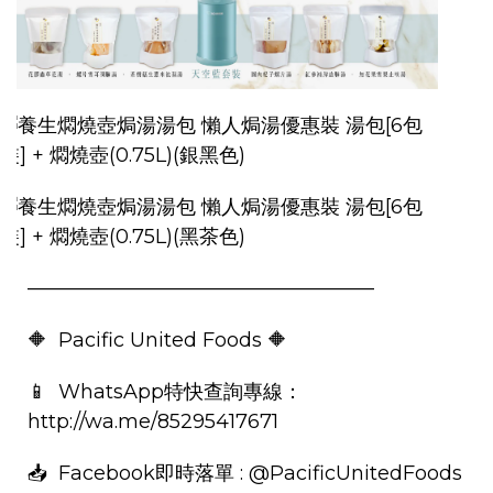
—————————————————–
🔶 Pacific United Foods 🔶
📱 WhatsApp特快查詢專線：
http://wa.me/85295417671
📥 Facebook即時落單 : @PacificUnitedFoods