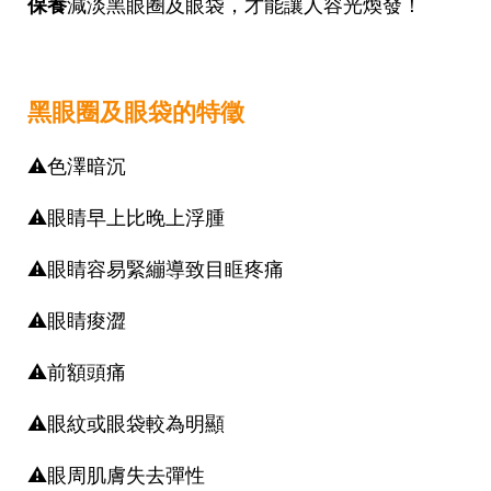
保養
減淡黑眼圈及眼袋，才能讓人容光煥發！
黑眼圈及眼袋的特徵
⚠️
色澤暗沉
⚠️
眼睛早上比晚上浮腫
⚠️
眼睛容易緊繃導致目眶疼痛
⚠️
眼睛痠澀
⚠️
前額頭痛
⚠️
眼紋或眼袋較為明顯
⚠️
眼周肌膚失去彈性