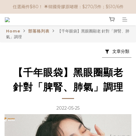
🌟購物滿 HK$650享95折； HK$950享9折；HK$1500享85折
任選兩件$80！ 🌟韓國骨膠原啫喱：$270/3件；$510/6件
🌟購物滿 HK$650享95折； HK$950享9折；HK$1500享85折
Home
部落格列表
【千年眼袋】黑眼圈顯老 針對「脾腎、肺
氣」調理
文章分類
【千年眼袋】黑眼圈顯老
針對「脾腎、肺氣」調理
2022-05-25