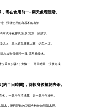
魚膠，需在食用前一~兩天處理浸發。
注意 : 浸發使用的容器不能有油
 先用清水洗淨花膠表面 及 煲滾一鍋熱水。
水滾後熄火，放入鱈魚膠蓋上蓋，焗至水涼。
. 換清水放進雪櫃浸一日, 需早晚換水。
按情況重複步驟3；大慨一 ~ 兩天時間，浸發完成！
浸軟(約半日時間)，待軟身後揸乾去蒂。
兩盆清水， 一盆用作清洗花，另一盆用作浸軟。
備一盆清水，把已浸軟的花菇先榨乾放到清水裡。