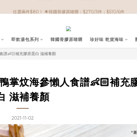
🌟購物滿 HK$650享95折； HK$950享9折；HK$1500享85折
任選兩件$80！ 🌟韓國骨膠原啫喱：$270/3件；$510/6件
🌟購物滿 HK$650享95折； HK$950享9折；HK$1500享85折
即飲湯包系列
韓國骨膠原啫喱
珍好味 乾貨海味
譜👶🏻補充膠原蛋白 滋補養顏
鴨掌炆海參懶人食譜👶🏻補充
白 滋補養顏
2021-11-02