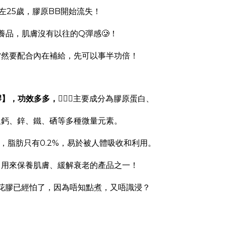
左25歲，膠原BB開始流失！
養品，肌膚沒有以往的Q彈感🥲！
當然要配合內在補給，先可以事半功倍！
膠】，功效多多，
💁🏻
主要成分為膠原蛋白、
及鈣、鋅、鐵、硒等多種微量元素。
%，脂肪只有0.2%，易於被人體吸收和利用。
，用來保養肌膚、緩解衰老的產品之一！
花膠已經怕了，因為唔知點煮，又唔識浸？