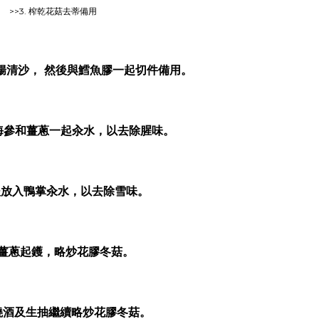
>>3. 榨乾花菇去蒂備用
去腸清沙， 然後與鱈魚膠一起切件備用。
、海參和薑蔥一起汆水，以去除腥味。
後放入鴨掌汆水，以去除雪味。
 以薑蔥起鑊，略炒花膠冬菇。
入燒酒及生抽繼續略炒花膠冬菇。