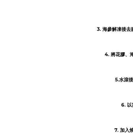
3. 海參解凍後
4. 將花膠
5.水滾
6.
7. 加