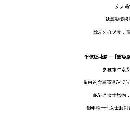
女人過
就算點擦保
除左外在保養，
平價版花膠—【鱈魚
多種維生素
蛋白質含量高達84.2
絕對是女士恩物
但年輕一代女士聽到