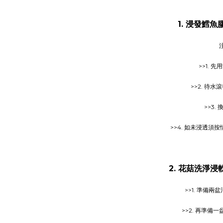
1. 浸發鱈
>>1.
>>2. 待
>>3
>>4. 如未浸透須
2. 花菇洗淨
>>1. 準備
>>2. 再準