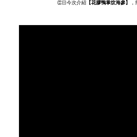
👏🏻今次介紹
【花膠鴨掌炆海參】
，