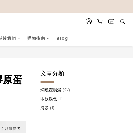
關於我們
購物指南
Blog
文章分類
膠原蛋
燜燒壺焗湯
(37)
即飲湯包
(1)
海參
(1)