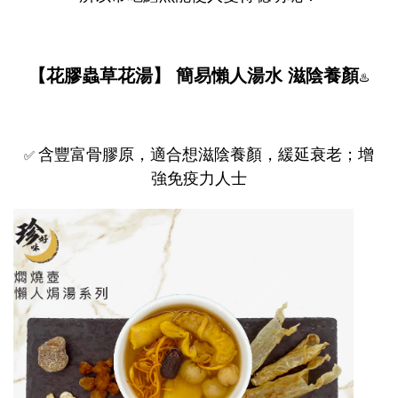
【花膠蟲草花湯】 簡易懶人湯水
滋陰養顏
♨️
含豐富骨膠原，適合想滋陰養顏，緩延衰老；增
✅
強免疫力人士