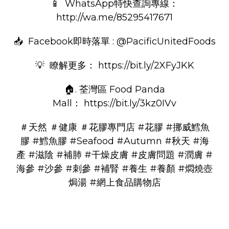
📱 WhatsApp特快查詢專線：
http://wa.me/85295417671
📥 Facebook即時落單 : @PacificUnitedFoods
💡 瞭解更多：
https://bit.ly/2XFyJKK
🏠. 荃灣區 Food Panda
Mall：
https://bit.ly/3kz0IVv
＃天然
＃健康
＃花膠專門店
#花膠
#挪威鱈魚
膠
#鱈魚膠
#Seafood
#Autumn
#秋天
#海
產
#滋陰
#補肺
#干燥皮膚
#皮膚問題
#潤膚
#
海參
#沙參
#刺參
#補腎
#養生
#養顏
#燜燒壺
焗湯
#網上食品購物店