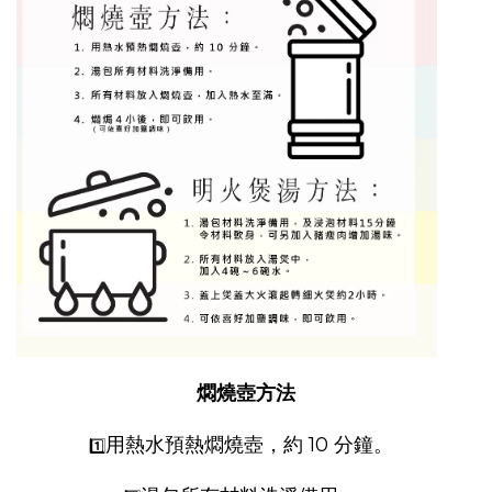
燜燒壺方法
用熱水預熱燜燒壺，約 10 分鐘。
1️⃣