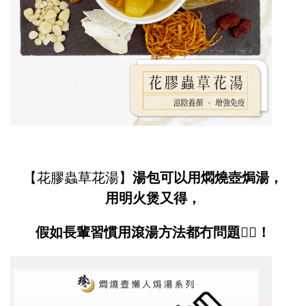
【花膠蟲草花湯】
湯包可以用燜燒壺焗湯，
用明火煲又得，
假如長輩習慣用滾湯方法都冇問題
👍🏻
！