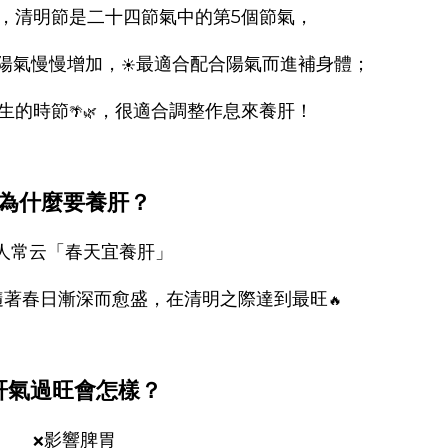
，清明節是二十四節氣中的第5個節氣，
陽氣慢慢增加，
最適合配合陽氣而進補身體；
☀️
生的時節
，很適合調整作息來養肝！
🌴🌿
為什麼要養肝？
人常云「春天宜養肝」
隨著春日漸深而愈盛，在清明之際達到最旺
🔥
肝氣過旺會怎樣？
影響脾胃
❌