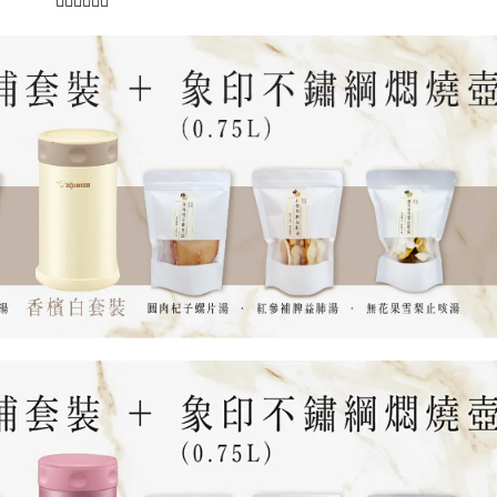
👇🏻👇🏻👇🏻