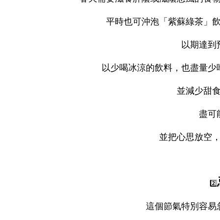
平時也可沖泡「紫蘇綠茶」
以期達到
以少喝冰涼的飲料，也盡量少
並減少甜
盡可
並把心思放空
2️⃣
這個節氣特別容易