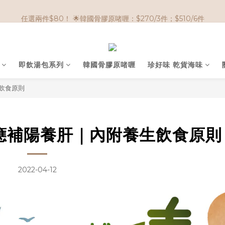
🌟購物滿 HK$650享95折； HK$950享9折；HK$1500享85折
任選兩件$80！ 🌟韓國骨膠原啫喱：$270/3件；$510/6件
🌟購物滿 HK$650享95折； HK$950享9折；HK$1500享85折
即飲湯包系列
韓國骨膠原啫喱
珍好味 乾貨海味
飲食原則
應補陽養肝｜內附養生飲食原則
2022-04-12