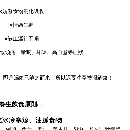
妨礙食物消化吸收
❌
情緒失調
❌
氣血運行不暢
❌
致頭痛、暈眩、耳鳴、高血壓等症狀
」即是濕氣已隨之而來，所以還要注意祛濕解熱！
養生飲食原則
🏃🏻‍♂️
吃冰冷寒涼、油膩食物
物，例如：桑葚、黑豆、黑木耳、紫蘇、枸杞、牡蠣等。