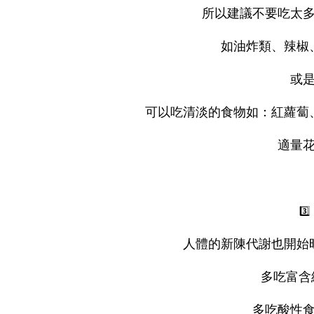
所以建議不要吃太
如油炸類、辣椒
或
可以吃清淡的食物如：紅蘿蔔
適量
3️⃣
人體的新陳代謝也開始
多吃富含
多吃酸性