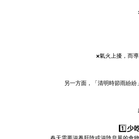
氣火上擾，而導
❌
另一方面，「清明時節雨紛紛
1️⃣
少
春天需要滋養肝陰或滋陰息風的食