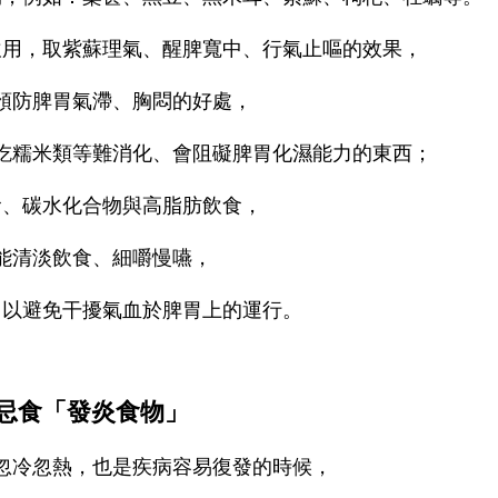
飲用，取紫蘇理氣、醒脾寬中、行氣止嘔的效果，
預防脾胃氣滯、胸悶的好處，
吃糯米類等難消化、會阻礙脾胃化濕能力的東西；
食、碳水化合物與高脂肪飲食，
能清淡飲食、細嚼慢嚥，
，以避免干擾氣血於脾胃上的運行。
忌食「發炎食物」
忽冷忽熱，也是疾病容易復發的時候，