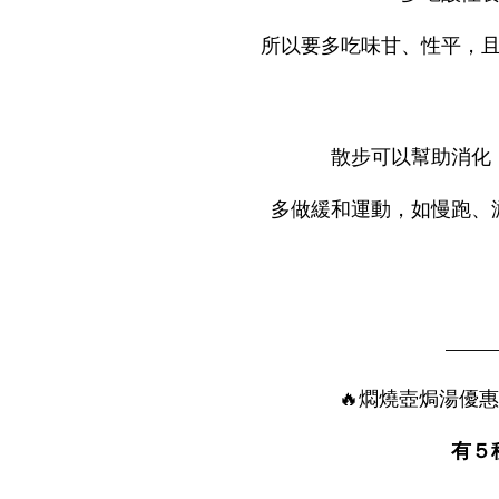
所以要多吃味甘、性平，
散步可以幫助消化
多做緩和運動，如慢跑、
———
🔥燜燒壺
焗湯優惠裝
有５