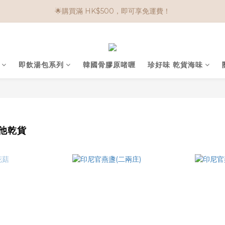
🌟購物滿 HK$650享95折； HK$950享9折；HK$1500享85折
🌟購買滿 HK$500，即可享免運費！
任選兩件$80！ 🌟韓國骨膠原啫喱：$270/3件；$510/6件
🌟購物滿 HK$650享95折； HK$950享9折；HK$1500享85折
即飲湯包系列
韓國骨膠原啫喱
珍好味 乾貨海味
其他乾貨