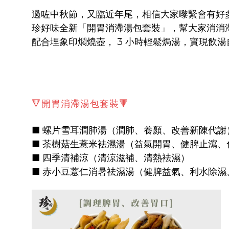
過咗中秋節，又臨近年尾，相信大家嚟緊會有好多
珍好味全新「開胃消滯湯包套裝」，幫大家消消
配合埋象印燜燒壺， 3 小時輕鬆焗湯，實現飲湯
🔻開胃消滯湯包套裝🔻
■ 螺片雪耳潤肺湯（潤肺、養顏、改善新陳代謝
■ 茶樹菇生薏米袪濕湯（益氣開胃、健脾止瀉、
■ 四季清補涼（清涼滋補、清熱袪濕）
■ 赤小豆薏仁消暑祛濕湯（健脾益氣、利水除