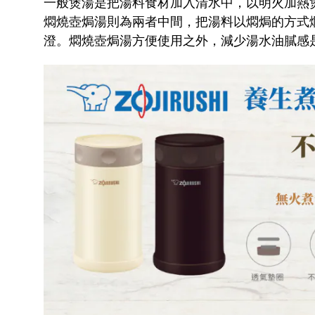
一般煲湯是把湯料食材加入清水中，以明火加熱
燜燒壺焗湯則為兩者中間，把湯料以燜焗的方式
澄。燜燒壺焗湯方便使用之外，減少湯水油膩感