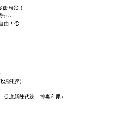
飯局😋！
滯✨～
自由！😚
）
化濕健脾）
濕、促進新陳代謝、排毒利尿）