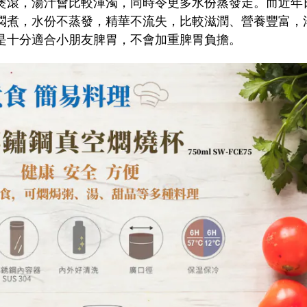
煲滾，湯汁會比較渾濁，同時令更多水份蒸發走。而近年
燜煮，水份不蒸發，精華不流失，比較滋潤、營養豐富，
是十分適合小朋友脾胃，不會加重脾胃負擔。