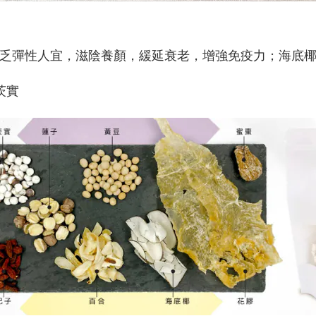
缺乏彈性人宜，滋陰養顏，緩延衰老，增強免疫力；海底
 茨實