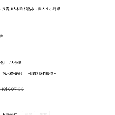
只需加入材料和熱水，焗 3-4 小時即
湯
包1 - 2人份量
、散水禮物等），可聯絡我們報價～
HK$687.00
珍珠粉紅
銀黑
黑茶