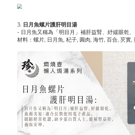
3.
日月魚螺片護肝明目湯
- 日月魚又稱為「明目月」補肝益腎、紓緩眼乾
材料：
螺片, 日月魚, 杞子, 圓肉, 海竹, 百合, 芡實,