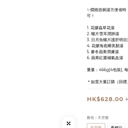
✨燜燒壺焗湯方便省時，
可！
1. 花膠蟲草花湯
2. 螺片雪耳潤肺湯
3. 日月魚螺片護肝明目
4. 花膠海底椰美顏湯
5. 麥冬蘋果潤膚湯
6. 蘋果紅棗補氣血湯
重量：466g[4包裝], 每
＊如需大量訂購（回禮
HK$628.00
顏色
: 天空藍
天空藍
香檳白