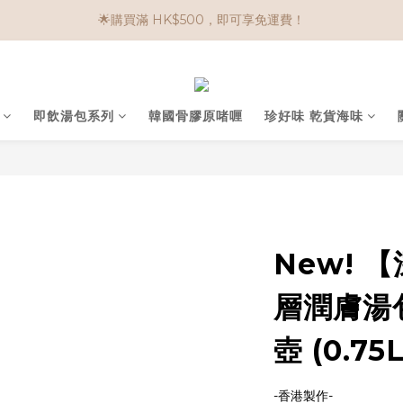
🌟購物滿 HK$650享95折； HK$950享9折；HK$1500享85折
任選兩件$80！ 🌟韓國骨膠原啫喱：$270/3件；$510/6件
🌟購物滿 HK$650享95折； HK$950享9折；HK$1500享85折
即飲湯包系列
韓國骨膠原啫喱
珍好味 乾貨海味
New! 
層潤膚湯包
壺 (0.75L
-香港製作-