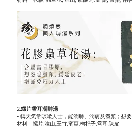
2.
螺片雪耳潤肺湯
- 轉天氣常咳嗽人士，能潤肺、潤膚及養顏；想
材料：
螺片,淮山,玉竹,蜜棗,枸杞子,雪耳,陳皮