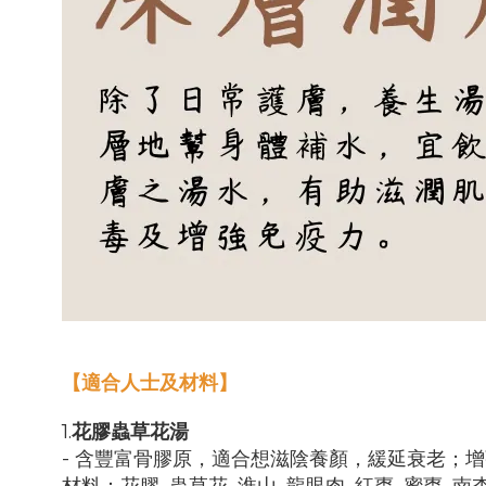
【適合人士及材料】
1.
花膠蟲草花湯
- 含豐富骨膠原，適合想滋陰養顏，緩延衰老；
材料：花膠, 蟲草花, 淮山, 龍眼肉, 紅棗, 蜜棗, 南杏