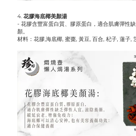
4.
花膠海底椰美顏湯
- 花膠含豐富蛋白質、膠原蛋白，適合肌膚彈性
顏。
材料：
花膠,海底椰, 蜜棗, 黃豆, 百合, 杞子, 蓮子,