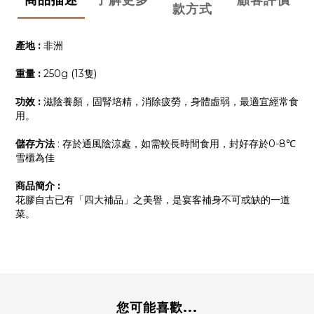
款方式
產地 :
非洲
重量 :
250g (13隻)
功效 :
滋陰養顏，固腎培精，消除疲勞，身體虛弱，最適宜經常食
用。
儲存方法
: 存於通風陰涼處，如需較長時間食用，封好存於0-8℃
雪櫃為佳
商品簡介 :
花膠自古已有「四大補品」之美譽，是宴客補身不可或缺的一道
菜。
您可能喜歡...