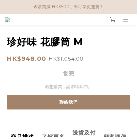
🌟購物滿 HK$650享95折； HK$950享9折；HK$1500享85折
🌟購買滿 HK$500，即可享免運費！
任選兩件$80！ 🌟韓國骨膠原啫喱：$270/3件；$510/6件
🌟購物滿 HK$650享95折； HK$950享9折；HK$1500享85折
珍好味 花膠筒 M
HK$948.00
HK$1,054.00
售完
若想購買，請聯絡我們。
聯絡我們
送貨及付
商品描述
了解更多
顧客評價