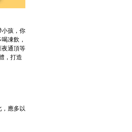
帶小孩，你
多喝凍飲，
捱夜通頂等
體，打造
此，應多以