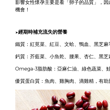
影響女性懷孕主要是看「卵子的品質」，因
機會！
經期時補充流失的營養
➤
鐵質：紅莧菜、紅豆、文蛤、鴨血、黑芝麻
鈣質：芥藍菜、小魚乾、腰果、杏仁、黑芝
Omega-3脂肪酸：亞麻仁油、綠色蔬菜
優質蛋白質：魚肉、雞胸肉、滴雞精，有助