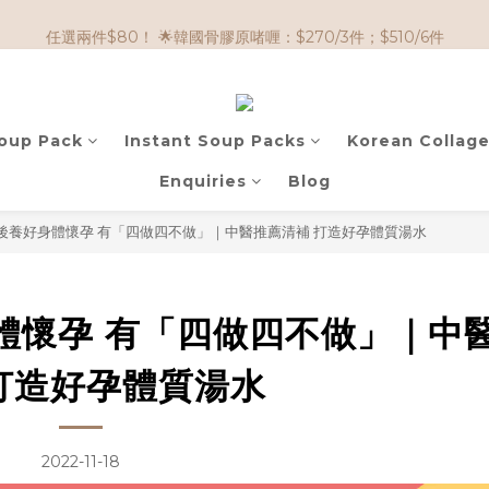
🌟購物滿 HK$650享95折； HK$950享9折；HK$1500享85折
任選兩件$80！ 🌟韓國骨膠原啫喱：$270/3件；$510/6件
🌟購物滿 HK$650享95折； HK$950享9折；HK$1500享85折
Soup Pack
Instant Soup Packs
Korean Collage
Enquiries
Blog
後養好身體懷孕 有「四做四不做」｜中醫推薦清補 打造好孕體質湯水
體懷孕 有「四做四不做」｜中
打造好孕體質湯水
2022-11-18