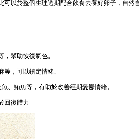
此可以於整個生理週期配合飲食去養好卵子，自然
等，幫助恢復氣色。
麻等，可以鎮定情緒。
、鮭魚、鮪魚等，有助於改善經期憂鬱情緒。
於回復體力