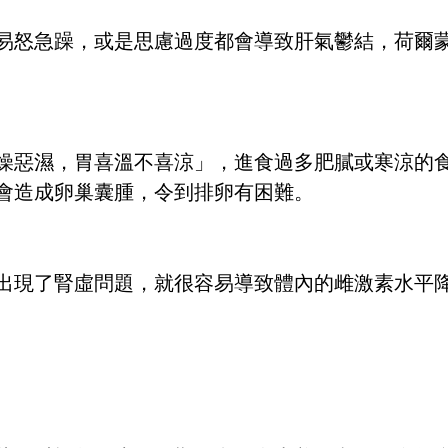
易怒急躁，或是思慮過度都會導致肝氣鬱結，荷爾
燥惡濕，胃喜溫不喜涼」，進食過多肥膩或寒涼的
會造成卵巢囊腫，令到排卵有困難。
出現了腎虛問題，就很容易導致體內的雌激素水平