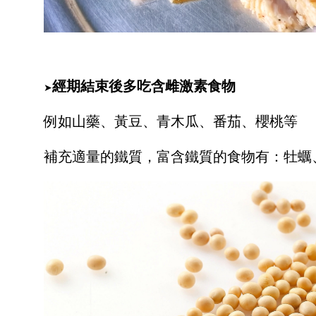
經期結束後多吃含雌激素食物
➤
例如山藥、黃豆、青木瓜、番茄、櫻桃等
補充適量的鐵質，富含鐵質的食物有：牡蠣