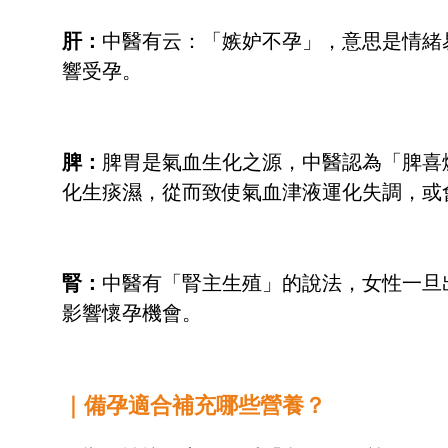
肝：
中醫有云：「嫉妒不孕」，意思是情緒
響受孕。
脾：
脾胃是氣血生化之源，中醫認為「脾喜
化生痰濕，從而致使氣血津液運化失調，或
腎：
中醫有「腎主生殖」的說法，女性一旦
影響懷孕機會。
｜備孕適合補充哪些營養？