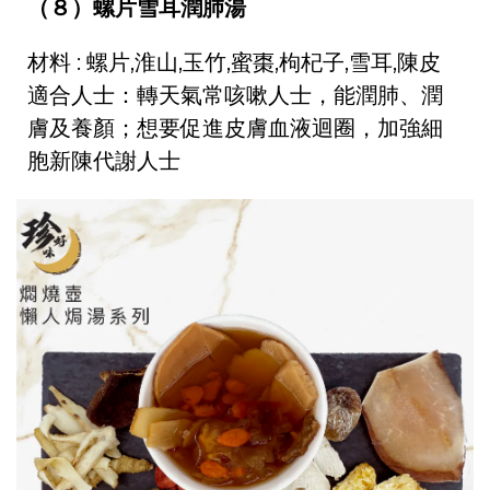
（８）螺片雪耳潤肺湯
材料 : 螺片,淮山,玉竹,蜜棗,枸杞子,雪耳,陳皮
適合人士：轉天氣常咳嗽人士，能潤肺、潤
膚及養顏；想要促進皮膚血液迴圈，加強細
胞新陳代謝人士