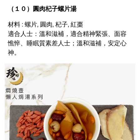
（１０）圓肉杞子螺片湯
材料 : 螺片, 圓肉, 杞子, 紅棗
適合人士：溫和滋補，適合精神緊張、面容
憔悴、睡眠質素差人士；溫和滋補，安定心
神。