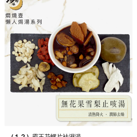
（１２）
霸王花螺片袪濕湯