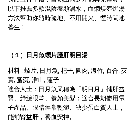
以下推薦多款滋陰養顏湯水，而燜燒壺焗湯
方法幫助你隨時隨地、不用開火、慳時間地
養生！
（１）日月魚螺片護肝明目湯
材料 : 螺片, 日月魚, 杞子, 圓肉, 海竹, 百合, 芡
實, 蜜棗, 淮山, 蓮子
適合人士：日月魚又稱為「明目月」補肝益
腎、紓緩眼乾、養顏美髮；適合長期使用電
子產品、眼睛經常乾澀、缺少蛋白質人士，
能補腎益肝，養血安神。