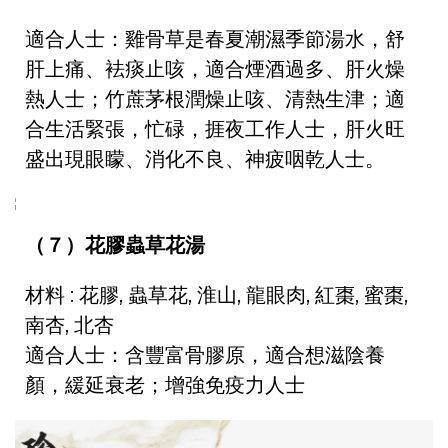
適合人士：雞骨草是春夏潮濕季節湯水，舒
肝上痛、袪痰止咳，適合煙酒過多、肝火燥
熱人士；竹蔗茅根潤燥止咳、清熱生津；適
合生活緊張，忙碌，捱夜工作人士，肝火旺
盛出現眼矇、消化不良、神疲咽乾人士。
（７）花膠蟲草花湯
材料 : 花膠, 蟲草花, 淮山, 龍眼肉, 紅棗, 蜜棗,
南杏, 北杏
適合人士：含豐富骨膠原，適合想滋陰養
顏，緩延衰老；增強免疫力人士