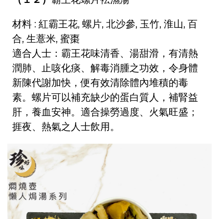
材料 : 紅霸王花, 螺片, 北沙參, 玉竹, 淮山, 百
合, 生薏米, 蜜棗
適合人士：霸王花味清香、湯甜滑，有清熱
潤肺、止咳化痰、解毒消腫之功效，令身體
新陳代謝加快，便有效清除體內堆積的毒
素。螺片可以補充缺少的蛋白質人，補腎益
肝，養血安神。適合操勞過度、火氣旺盛；
捱夜、熱氣之人士飲用。