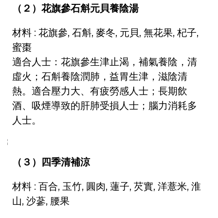
（２）花旗參石斛元貝養陰湯
材料 : 花旗參, 石斛, 麥冬, 元貝, 無花果, 杞子,
蜜棗
適合人士：花旗參生津止渴，補氣養陰，清
虛火；石斛養陰潤肺，益胃生津，滋陰清
熱。適合壓力大、有疲勞感人士；長期飲
酒、吸煙導致的肝肺受損人士；腦力消耗多
人士。
（３）四季清補涼
材料 : 百合, 玉竹, 圓肉, 蓮子, 芡實, 洋薏米, 淮
山, 沙蔘, 腰果