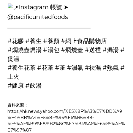
Instagram 帳號 ➤
@pacificunitedfoods
____________________________
#花膠
#養生
#養顏
#網上食品購物店
#燜燒壺焗湯
#湯包
#燜燒壺
#送禮
#焗湯
#
煲湯
#養生花茶
#花茶
#茶
#濕氣
#祛濕
#熱氣
#
上火
#健康
#飲湯
資料來源：
https://hk.news.yahoo.com/%E5%8F%A3%E7%BD%A9
%E4%BB%A4%E5%8F%96%E6%B6%88-
%E5%AE%B9%E8%B2%8C%E7%84%A6%E6%85%AE%
E7%97%87-