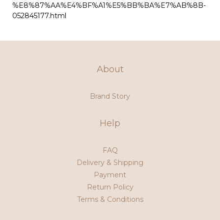
%E8%87%AA%E4%BF%A1%E5%BB%BA%E7%AB%8B-
052845177.html
About
Brand Story
Help
FAQ
Delivery & Shipping
Payment
Return Policy
Terms & Conditions