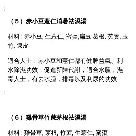
（５）赤小豆薏仁消暑祛濕湯
材料 : 赤小豆, 生薏仁, 蜜棗,扁豆,葛根, 芡實, 玉
竹, 陳皮
適合人士：赤小豆和薏仁都有健脾益氣、利
水除濕功效，促進新陳代謝，適合水腫，濕
毒人士，有去水腫，排毒以及利尿的功效
（６）雞骨草竹蔗茅根祛濕湯
材料 : 雞骨草, 茅根, 竹蔗, 生薏仁, 蜜棗