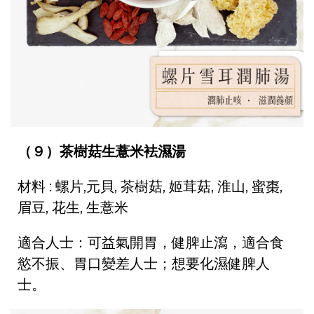
（９）茶樹菇生薏米袪濕湯
材料 : 螺片,元貝, 茶樹菇, 姬茸菇, 淮山, 蜜棗,
眉豆, 花生, 生薏米
適合人士：可益氣開胃，健脾止瀉，適合食
慾不振、胃口變差人士；想要化濕健脾人
士。