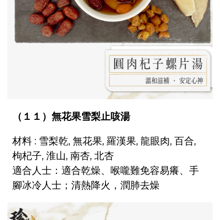
（１１）無花果雪梨止咳湯
材料 : 雪梨乾, 無花果, 羅漢果, 龍眼肉, 百合,
枸杞子, 淮山, 南杏, 北杏
適合人士：適合乾燥、喉嚨難免容易癢、手
腳冰冷人士；清熱降火，潤肺去燥