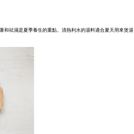
暑和祛濕是夏季養生的重點。清熱利水的湯料適合夏天用來煲湯