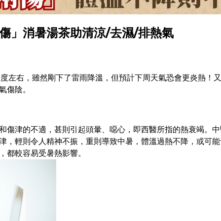
傷」消暑湯茶助清涼/去濕/排熱氣
5度左右，雖然剛下了雷雨降溫，但預計下周天氣恐會更炎熱！
氣傷陰。
和傷津的不適，甚則引起頭暈、噁心，即西醫所指的熱衰竭。中
津，輕則令人精神不振，重則導致中暑，體溫過熱不降，或可能
，都較容易受暑熱影響。