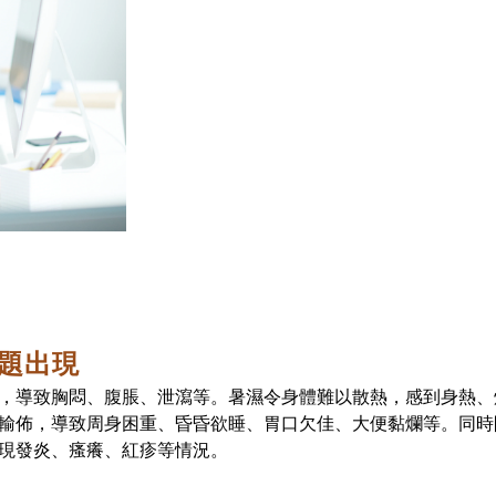
題出現
，導致胸悶、腹脹、泄瀉等。暑濕令身體難以散熱，感到身熱、
輸佈，導致周身困重、昏昏欲睡、胃口欠佳、大便黏爛等。同時
現發炎、瘙癢、紅疹等情況。