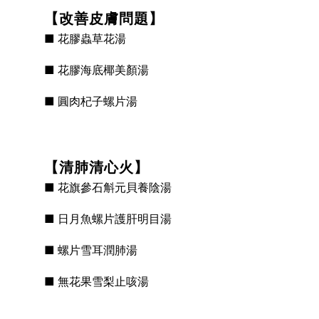
【改善皮膚問題】
■ 花膠蟲草花湯
■ 花膠海底椰美顏湯
■ 圓肉杞子螺片湯
【清肺清心火】
■ 花旗參石斛元貝養陰湯
■ 日月魚螺片護肝明目湯
■ 螺片雪耳潤肺湯
■ 無花果雪梨止咳湯