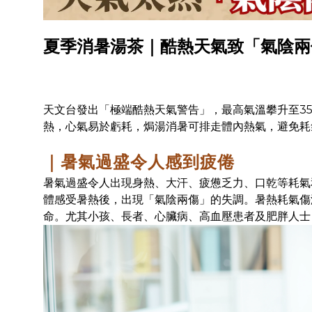
夏季消暑湯茶｜酷熱天氣致「氣陰兩
天文台發出「極端酷熱天氣警告」，最高氣溫攀升至3
熱，心氣易於虧耗，焗湯消暑可排走體內熱氣，避免耗
｜暑氣過盛令人感到疲倦
暑氣過盛令人出現身熱、大汗、疲憊乏力、口乾等耗氣
體感受暑熱後，出現「氣陰兩傷」的失調。暑熱耗氣傷
命。尤其小孩、長者、心臟病、高血壓患者及肥胖人士