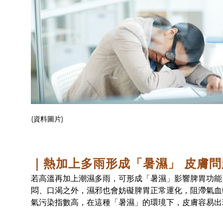
(資料圖片)
｜熱加上多雨形成「暑濕」 皮膚問
若高溫再加上潮濕多雨，可形成「暑濕」影響脾胃功能
悶、口渴之外，濕邪也會妨礙脾胃正常運化，阻滯氣血
氣污染指數高，在這種「暑濕」的環璄下，皮膚容易出