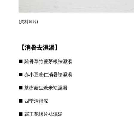
(資料圖片)
【消暑去濕湯】
■ 雞骨草竹蔗茅根祛濕湯
■ 赤小豆薏仁消暑祛濕湯
■ 茶樹菇生薏米袪濕湯
■ 四季清補涼
■ 霸王花螺片袪濕湯