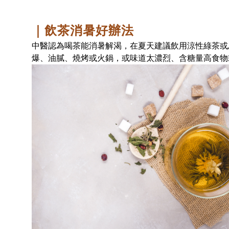
｜飲茶消暑好辦法
中醫認為喝茶能消暑解渴，在夏天建議飲用涼性綠茶或
爆、油膩、燒烤或火鍋，或味道太濃烈、含糖量高食物