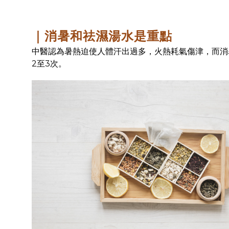
｜消暑和祛濕湯水是重點
中醫認為暑熱迫使人體汗出過多，火熱耗氣傷津，而消
2至3次。