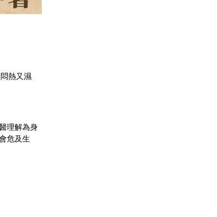
又悶熱又濕
醫理解為身
會危及生