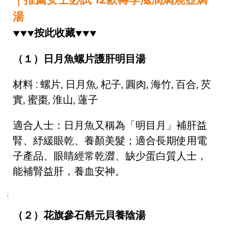
湯
按此收藏
▼▼▼
▼▼▼
（１）日月魚螺片護肝明目湯
材料 : 螺片, 日月魚, 杞子, 圓肉, 海竹, 百合, 芡
實, 蜜棗, 淮山, 蓮子
適合人士：日月魚又稱為「明目月」補肝益
腎、紓緩眼乾、養顏美髮；適合長期使用電
子產品、眼睛經常乾澀、缺少蛋白質人士，
能補腎益肝，養血安神。
（２）花旗參石斛元貝養陰湯