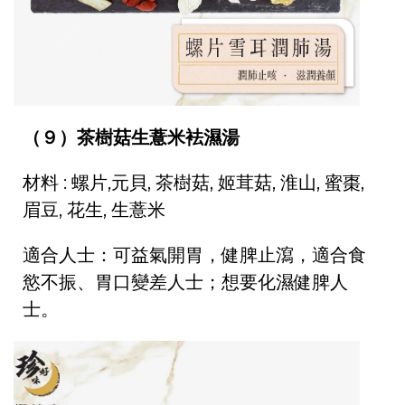
（９）茶樹菇生薏米袪濕湯
材料 : 螺片,元貝, 茶樹菇, 姬茸菇, 淮山, 蜜棗,
眉豆, 花生, 生薏米
適合人士：
可益氣開胃，健脾止瀉，適合食
慾不振、胃口變差人士；想要化濕健脾人
士。