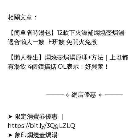
相關文章：
【簡單省時湯包】12款下火滋補燜燒壺焗湯
適合懶人一族 上班族 免開火免煮
【懶人養生】燜燒壺焗湯原理+方法｜上班都
有湯飲 4個鐘搞掂 OL表示：好興奮！
──── ⟣ 網店優惠 ⟢ ​ ────
➤ 限定消費券優惠 ｜
https://bit.ly/3QgLZLQ
➤ 象印燜燒壺焗湯