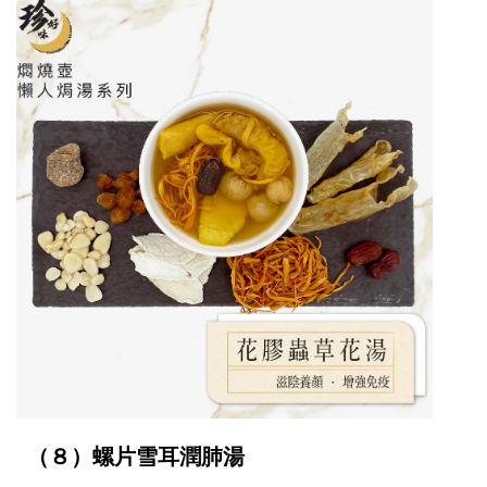
（８）螺片雪耳潤肺湯