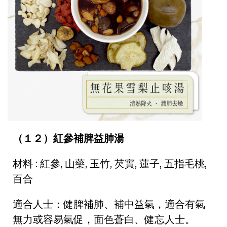
（１２）紅參補脾益肺湯
材料 : 紅參, 山藥, 玉竹, 芡實, 蓮子, 五指毛桃,
百合
適合人士：健脾補肺、補中益氣，適合有氣
無力或容易氣促，面色蒼白、健忘人士。