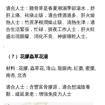
適合人士：雞骨草是春夏潮濕季節湯水，舒
肝上痛、袪痰止咳，適合煙酒過多、肝火燥
熱人士；竹蔗茅根潤燥止咳、清熱生津；適
合生活緊張，忙碌，捱夜工作人士，肝火旺
盛出現眼矇、消化不良、神疲咽乾人士。
（７）花膠蟲草花湯
材料 : 花膠, 蟲草花, 淮山, 龍眼肉, 紅棗, 蜜棗,
南杏, 北杏
適合人士：含豐富骨膠原，適合想滋陰養
顏，緩延衰老；增強免疫力人士