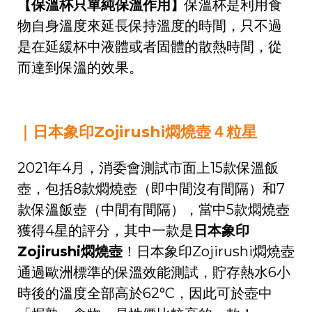
【保溫杯只單純保溫作用】
保溫杯是利用食
物自身溫度來延長保持溫度的時間，只不過
是在延緩杯中液體或者固體的散熱時間，從
而達到保溫的效果。
｜日本象印Zojirushi燜燒壺４粒星
2021年4月，消委會測試市面上15款保溫飯
壺，包括8款燜燒壺（即中間沒有間隔）和7
款保溫飯壺（中間有間隔），當中5款燜燒壺
獲得4星的評分，其中一款是
日本象印
Zojirushi燜燒壺
！日本象印Zojirushi燜燒壺
通過歐洲標準的保溫效能測試，貯存熱水6小
時後的溫度全部高於62°C，因此可於壺中