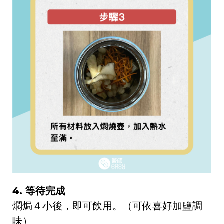
4. 等待完成
燜焗
４小後，即可飲用。（可依喜好加鹽調
味）