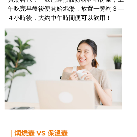
午吃完早餐後便開始焗湯，放置一旁約３—
４小時後，大約中午時間便可以飲用！
｜燜燒壺 VS 保溫壺