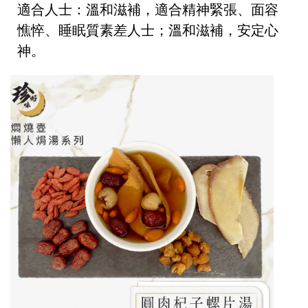
適合人士：溫和滋補，適合精神緊張、面容
憔悴、睡眠質素差人士；溫和滋補，安定心
神。