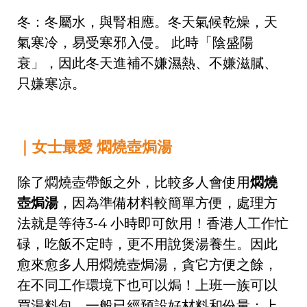
冬：冬屬水，與腎相應。冬天氣候乾燥，天
氣寒冷，易受寒邪入侵。 此時「陰盛陽
衰」，因此冬天進補不嫌濕熱、不嫌滋膩、
只嫌寒凉。
｜女士最愛 燜燒壺焗湯
除了燜燒壺帶飯之外，比較多人會使用
燜燒
壺焗湯
，因為準備材料較簡單方便，處理方
法就是等待3-4 小時即可飲用！香港人工作忙
碌，吃飯不定時，更不用說煲湯養生。因此
愈來愈多人用燜燒壺焗湯，貪它方便之餘，
在不同工作環境下也可以焗！上班一族可以
買湯料包，一般已經預設好材料和份量；上