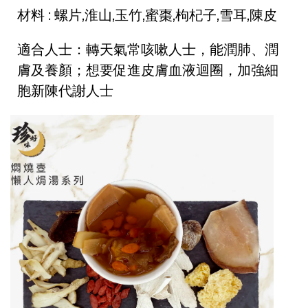
材料 : 螺片,淮山,玉竹,蜜棗,枸杞子,雪耳,陳皮
適合人士：轉天氣常咳嗽人士，能潤肺、潤
膚及養顏；想要促進皮膚血液迴圈，加強細
胞新陳代謝人士