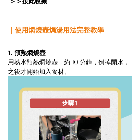
＞＞
按此收藏
｜使用燜燒壺焗湯用法完整教學
1. 預熱燜燒壺
用熱水預熱燜燒壺，約 10 分鐘，倒掉開水，
之後才開始加入食材。