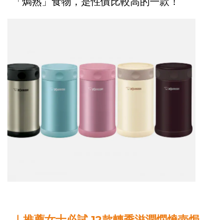
「焗熟」食物，是性價比較高的一款！
｜推薦女士必試 12款轉季滋潤燜燒壺焗