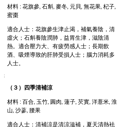
材料 : 花旗參, 石斛, 麥冬, 元貝, 無花果, 杞子,
蜜棗
適合人士：花旗參生津止渴，補氣養陰，清
虛火；石斛養陰潤肺，益胃生津，滋陰清
熱。適合壓力大、有疲勞感人士；長期飲
酒、吸煙導致的肝肺受損人士；腦力消耗多
人士。
（３）四季清補涼
材料 : 百合, 玉竹, 圓肉, 蓮子, 芡實, 洋薏米, 淮
山, 沙蔘, 腰果
適合人士：清補涼是清涼滋補，夏天清熱袪