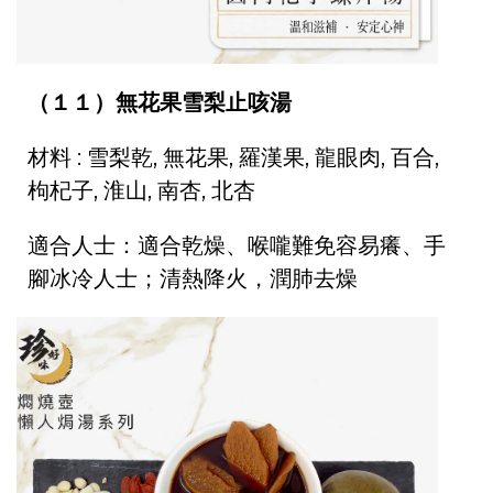
（１１）無花果雪梨止咳湯
材料 : 雪梨乾, 無花果, 羅漢果, 龍眼肉, 百合,
枸杞子, 淮山, 南杏, 北杏
適合人士：適合乾燥、喉嚨難免容易癢、手
腳冰冷人士；清熱降火，潤肺去燥