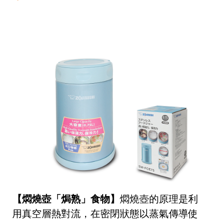
【燜燒壺「焗熟」食物】
燜燒壺的原理是利
用真空層熱對流，在密閉狀態以蒸氣傳導使