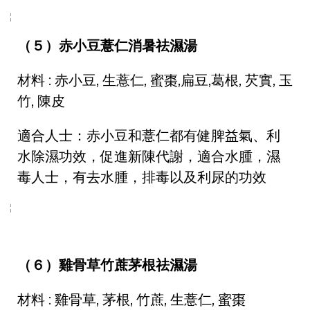
（５）赤小豆薏仁消暑祛濕湯
材料 : 赤小豆, 生薏仁, 蜜棗,扁豆,葛根, 芡實, 玉
竹, 陳皮
適合人士：赤小豆和薏仁都有健脾益氣、利
水除濕功效，促進新陳代謝，適合水腫，濕
毒人士，有去水腫，排毒以及利尿的功效
（６）雞骨草竹蔗茅根祛濕湯
材料 : 雞骨草, 茅根, 竹蔗, 生薏仁, 蜜棗