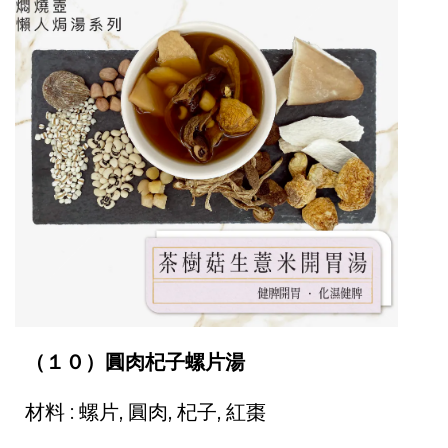
（１０）圓肉杞子螺片湯
材料 : 螺片, 圓肉, 杞子, 紅棗