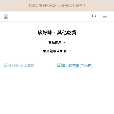
🌟購物滿 HK$650享95折； HK$950享9折；HK$1500享85折
🌟購買滿 HK$500，即可享免運費！
任選兩件$80！ 🌟韓國骨膠原啫喱：$270/3件；$510/6件
🌟購物滿 HK$650享95折； HK$950享9折；HK$1500享85折
珍好味 - 其他乾貨
商品排序
每頁顯示 48 個