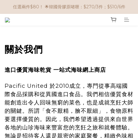
🌟購物滿 HK$650享95折； HK$950享9折；HK$1500享85折
任選兩件$80！ 🌟韓國骨膠原啫喱：$270/3件；$510/6件
🌟購物滿 HK$650享95折； HK$950享9折；HK$1500享85折
關於我們
進口優質海味乾貨 一站式海味網上商店
Pacific United 於2010成立，專門從事高端國
際食品採購和從異國進口食品。我們相信優質食材
能創造出令人回味無窮的菜色，也是成就烹飪大師
的關鍵。所謂「食不厭精，膾不厭細」，食物原料
要選擇優質的。因此，我們希望透過提供來自世界
各地的山珍海味來豐富您的烹飪之旅和就餐體驗。
無論是招待客人還是親密的家庭聚餐，精緻色味相