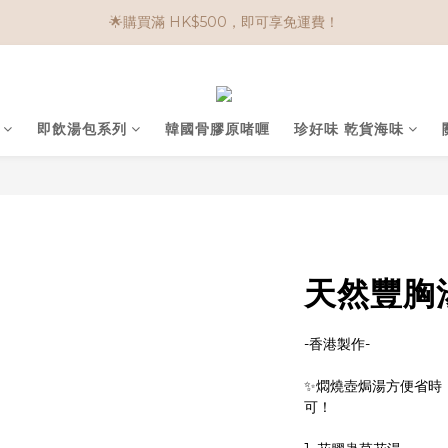
🌟購物滿 HK$650享95折； HK$950享9折；HK$1500享85折
任選兩件$80！ 🌟韓國骨膠原啫喱：$270/3件；$510/6件
🌟購物滿 HK$650享95折； HK$950享9折；HK$1500享85折
即飲湯包系列
韓國骨膠原啫喱
珍好味 乾貨海味
天然豐胸湯
-香港製作-
✨燜燒壺焗湯方便省時，
可！