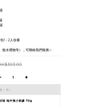
湯
湯 
湯 
包1 - 2人份量
、散水禮物等），可聯絡我們報價～
HK$303.00
多 1 件)
好味 地中海小刺參 75g