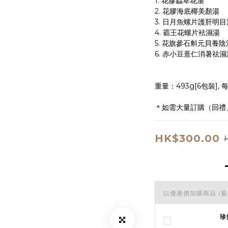
1. 花膠蟲草花湯
2. 花膠海底椰美顏湯
3. 日月魚螺片護肝明目
4. 霸王花螺片袪濕湯 
5. 花旗參石斛元貝養陰
6. 赤小豆薏仁消暑祛濕
重量：493g[6包裝], 每
＊如需大量訂購（回禮
HK$300.00
以優惠價加購商品
(最
珍