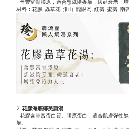
- 含豐富骨膠原，適合想滋陰養顏，緩延衰老；
材料：花膠, 蟲草花, 淮山, 龍眼肉, 紅棗, 蜜棗, 南杏
2.
花膠海底椰美顏湯
- 花膠含豐富蛋白質、膠原蛋白，適合肌膚彈性
顏。