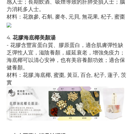
感人士；長期飲酒、吸煙導致的肝肺受損人士；腦
力消耗多人士。
材料：
花旗參, 石斛, 麥冬, 元貝, 無花果, 杞子, 蜜棗
4.
花膠海底椰美顏湯
- 花膠含豐富蛋白質、膠原蛋白，適合肌膚彈性缺
乏彈性人宜，滋陰養顏，緩延衰老，增強免疫力；
海底椰可以清心安神，也有美容養顏功效；適合保
健養顏。
材料：
花膠,海底椰, 蜜棗, 黃豆, 百合, 杞子, 蓮子, 茨
實