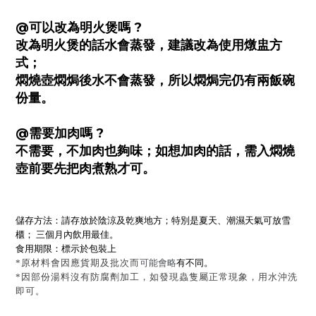
@可以改為明火煲嗎 ?
改為明火煲的話水會蒸發，建議改為使用燉盅方
式；
燜燒壺燜焗後水不會蒸發，所以燜焗完仍有兩飯碗
份量。
@需要加肉嗎 ?
不需要，不加肉也夠味；如想加肉的話，需入燜燒
壺前要先把肉煮熟才可。
儲存方法：請存放於陰涼及乾爽地方；特別是夏天、潮濕天氣可放雪
櫃； 三個月內飲用最佳。
食用期限：標示於包裝上
*原材料會因應貨期及批次而
可能會略
有不同。
*因部份湯料沒有防腐劑加工，如發現蟲隻屬正常現象，用水沖洗
即可。