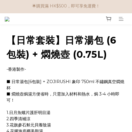
🌟購物滿 HK$650享95折； HK$950享9折；HK$1500享85折
任選兩件$80！ 🌟韓國骨膠原啫喱：$270/3件；$510/6件
🌟購物滿 HK$650享95折； HK$950享9折；HK$1500享85折
【日常套裝】日常湯包 (6
包裝) + 燜燒壺 (0.75L)
-香港製作-
■ 日常湯包[6包裝] + ZOJIRUSHI 象印 750ml 不鏽鋼真空燜燒
杯 
■ 燜燒壺焗湯方便省時，只需加入材料和熱水，焗 3-4 小時即
可！
1.日月魚螺片護肝明目湯
2.四季清補涼
3.花旗參石斛元貝養陰湯
4.花膠海底椰美顏湯