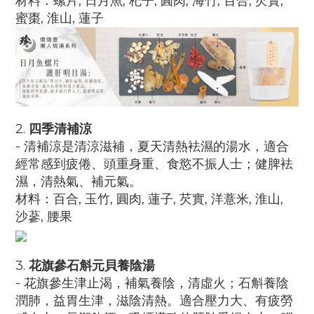
材料：
螺片, 日月魚, 杞子, 圓肉, 海竹, 百合, 芡實,
蜜棗, 淮山, 蓮子
2.
四季清補涼
- 清補涼是清涼滋補，夏天清熱袪濕的湯水，適合
經常感到疲倦、頭重身重、食慾不振人士；健脾袪
濕，清熱氣、補元氣。
材料：
百合, 玉竹, 圓肉, 蓮子, 芡實, 洋薏米, 淮山,
沙蔘, 腰果
3.
花旗參石斛元貝養陰湯
- 花旗參生津止渴，補氣養陰，清虛火；石斛養陰
潤肺，益胃生津，滋陰清熱。適合壓力大、有疲勞