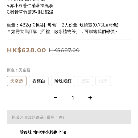
5.赤小豆薏仁消暑祛濕湯
6.雞骨草竹蔗茅根祛濕湯
重量：482g[6包裝], 每包1 - 2人份量, 炆燒壺(0.75L)(藍色)
＊如需大量訂購（回禮、散水禮物等），可聯絡我們報價～
HK$628.00
HK$687.00
顏色
: 天空藍
天空藍
香檳白
珍珠粉紅
黑茶
銀黑
以優惠價加購商品
(最多 1 件)
珍好味 地中海小刺參 75g