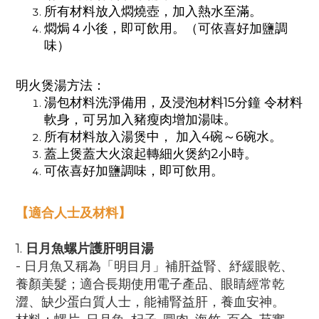
所有材料放入燜燒壺，加入熱水至滿。
燜焗４小後，即可飲用。（可依喜好加鹽調
味）
明火煲湯方法：
湯包材料洗淨備用，及浸泡材料
15
分鐘
令材料
軟身，可另加入豬瘦肉增加湯味。
所有材料放入湯煲中，
加入
4
碗～
6
碗水。
蓋上煲蓋大火滾起轉細火煲約
2
小時。
可依喜好加鹽調味，即可飲用。
【適合人士及材料】
1.
日月魚螺片護肝明目湯
- 日月魚又稱為「明目月」補肝益腎、紓緩眼乾、
養顏美髮；適合長期使用電子產品、眼睛經常乾
澀、缺少蛋白質人士，能補腎益肝，養血安神。