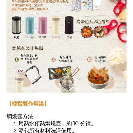
【輕鬆製作焗湯】
燜燒壺方法：
用熱水預熱燜燒壺，約 10 分鐘。
湯包所有材料洗淨備用。