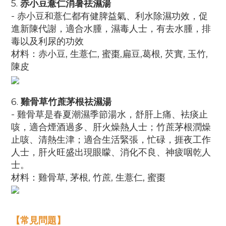
5.
赤小豆薏仁消暑祛濕湯
- 赤小豆和薏仁都有健脾益氣、利水除濕功效，促
進新陳代謝，適合水腫，濕毒人士，有去水腫，排
毒以及利尿的功效
材料：
赤小豆, 生薏仁, 蜜棗,扁豆,葛根, 芡實, 玉竹,
陳皮
6.
雞骨草竹蔗茅根祛濕湯
- 雞骨草是春夏潮濕季節湯水，舒肝上痛、袪痰止
咳，適合煙酒過多、肝火燥熱人士；竹蔗茅根潤燥
止咳、清熱生津；適合生活緊張，忙碌，捱夜工作
人士，肝火旺盛出現眼矇、消化不良、神疲咽乾人
士。
材料：
雞骨草, 茅根, 竹蔗, 生薏仁, 蜜棗
【常見問題】