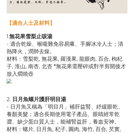
【適合人士及材料】
1.
無
花果雪梨止咳湯
- 適合乾燥、喉嚨難免容易癢、手腳冰冷人士；清
熱降火，潤肺去燥。
材料：
雪梨乾, 無花果, 羅漢果, 龍眼肉, 百合, 枸杞
子, 淮山, 南杏, 北杏 *無花果需壓碎或對半剪開後才
放入燜燒壺
2.
日月魚螺片護肝明目湯
- 日月魚又稱為「明目月」補肝益腎、紓緩眼乾、
養顏美髮；適合長期使用電子產品、眼睛經常乾
澀、缺少蛋白質人士，能補腎益肝，養血安神。
材料：
螺片, 日月魚, 杞子, 圓肉, 海竹, 百合, 芡實,