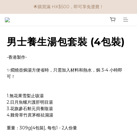
🌟購買滿 HK$500，即可享免運費！
🌟購物滿 HK$650享95折； HK$950享9折；HK$1500享85折
任選兩件$80！ 🌟韓國骨膠原啫喱：$270/3件；$510/6件
🌟購物滿 HK$650享95折； HK$950享9折；HK$1500享85折
男士養生湯包套裝 (4包裝)
-香港製作-
✨燜燒壺焗湯方便省時，只需加入材料和熱水，焗 3-4 小時即
可！
1.無花果雪梨止咳湯
2.日月魚螺片護肝明目湯
3.花旗參石斛元貝養陰湯
4.雞骨草竹蔗茅根祛濕湯
重量：309g[4包裝], 每包1 - 2人份量