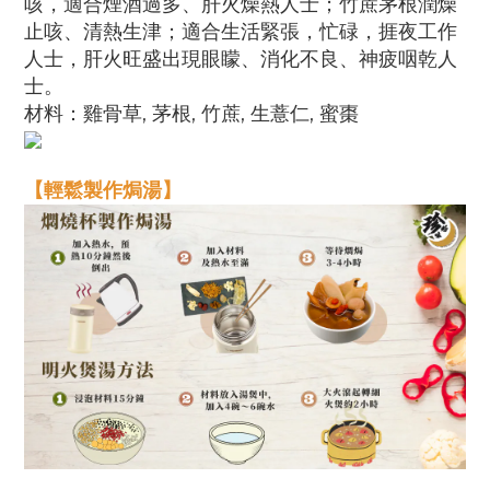
咳，適合煙酒過多、肝火燥熱人士；竹蔗茅根潤燥
止咳、清熱生津；適合生活緊張，忙碌，捱夜工作
人士，肝火旺盛出現眼矇、消化不良、神疲咽乾人
士。
材料：
雞骨草, 茅根, 竹蔗, 生薏仁, 蜜棗
【輕鬆製作焗湯】