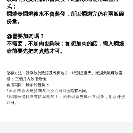
式；
燜燒壺燜焗後水不會蒸發，所以燜焗完仍有兩飯碗
份量。
@需要加肉嗎 ?
不需要，不加肉也夠味；如想加肉的話，需入燜燒
壺前要先把肉煮熟才可。
儲存方法：請存放於陰涼及乾爽地方；特別是夏天、潮濕天氣可放雪
櫃； 三個月內飲用最佳。
食用期限：標示於包裝上
*原材料會因應貨期及批次而
可能會略
有不同。
*因部份湯料沒有防腐劑加工，如發現蟲隻屬正常現象，用水沖洗
即可。