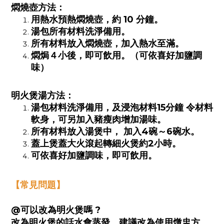
燜燒壺方法：
用熱水預熱燜燒壺，約 10 分鐘。
湯包所有材料洗淨備用。
所有材料放入燜燒壺，加入熱水至滿。
燜焗４小後，即可飲用。（可依喜好加鹽調
味）
明火煲湯方法：
湯包材料洗淨備用，及浸泡材料
15
分鐘
令材料
軟身，可另加入豬瘦肉增加湯味。
所有材料放入湯煲中，
加入
4
碗～
6
碗水。
蓋上煲蓋大火滾起轉細火煲約
2
小時。
可依喜好加鹽調味，即可飲用。
【常見問題】
@可以改為明火煲嗎
?
改為明火煲的話水會蒸發，建議改為使用燉盅方