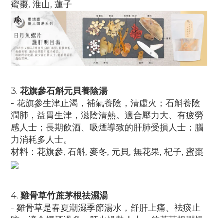
蜜棗, 淮山, 蓮子
3.
花旗參石斛元貝養陰湯
- 花旗參生津止渴，補氣養陰，清虛火；石斛養陰
潤肺，益胃生津，滋陰清熱。適合壓力大、有疲勞
感人士；長期飲酒、吸煙導致的肝肺受損人士；腦
力消耗多人士。
材料：
花旗參, 石斛, 麥冬, 元貝, 無花果, 杞子, 蜜棗
4.
雞骨草竹蔗茅根祛濕湯
- 雞骨草是春夏潮濕季節湯水，舒肝上痛、袪痰止