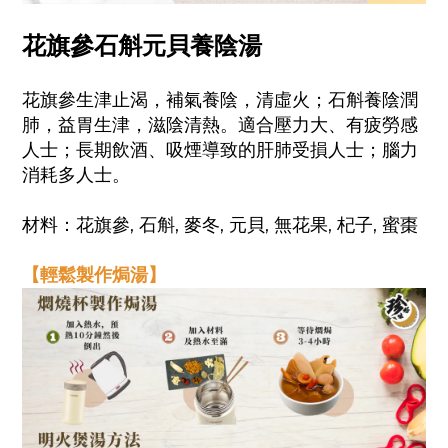
花旗參石斛元貝養陰湯
花旗參生津止渴，補氣養陰，清虛火；石斛養陰潤
肺，益胃生津，滋陰清熱。適合壓力大、有疲勞感
人士；長期飲酒、吸煙導致的肝肺受損人士；腦力
消耗多人士。
材料：
花旗參, 石斛, 麥冬, 元貝, 無花果, 杞子, 蜜棗
【輕鬆製作焗湯】