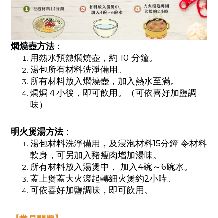
燜燒壺方法
：
用熱水預熱燜燒壺，約 10 分鐘。
湯包所有材料洗淨備用。
所有材料放入燜燒壺，加入熱水至滿。
燜焗４小後，即可飲用。（可依喜好加鹽調
味）
明火煲湯方法
：
湯包材料洗淨備用，及浸泡材料
15
分鐘
令材料
軟身，可另加入豬瘦肉增加湯味。
所有材料放入湯煲中，
加入
4
碗～
6
碗水。
蓋上煲蓋大火滾起轉細火煲約
2
小時。
可依喜好加鹽調味，即可飲用。