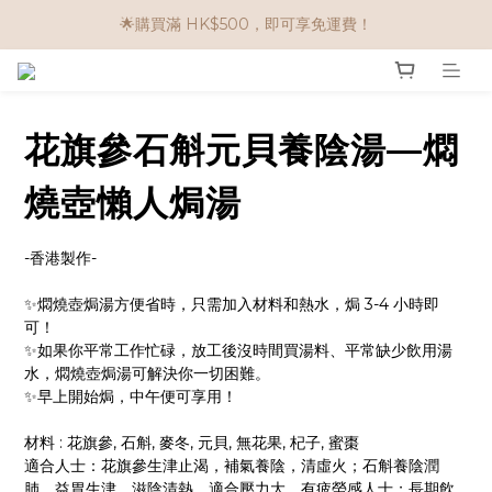
🌟購買滿 HK$500，即可享免運費！
🌟購物滿 HK$650享95折； HK$950享9折；HK$1500享85折
任選兩件$80！ 🌟韓國骨膠原啫喱：$270/3件；$510/6件
🌟購物滿 HK$650享95折； HK$950享9折；HK$1500享85折
花旗參石斛元貝養陰湯—燜
燒壺懶人焗湯
-香港製作-
✨燜燒壺焗湯方便省時，只需加入材料和熱水，焗 3-4 小時即
可！
✨如果你平常工作忙碌，放工後沒時間買湯料、平常缺少飲用湯
水，燜燒壺焗湯可解決你一切困難。
✨早上開始焗，中午便可享用！
材料 : 花旗參, 石斛, 麥冬, 元貝, 無花果, 杞子, 蜜棗
適合人士：花旗參生津止渴，補氣養陰，清虛火；石斛養陰潤
肺，益胃生津，滋陰清熱。適合壓力大、有疲勞感人士；長期飲