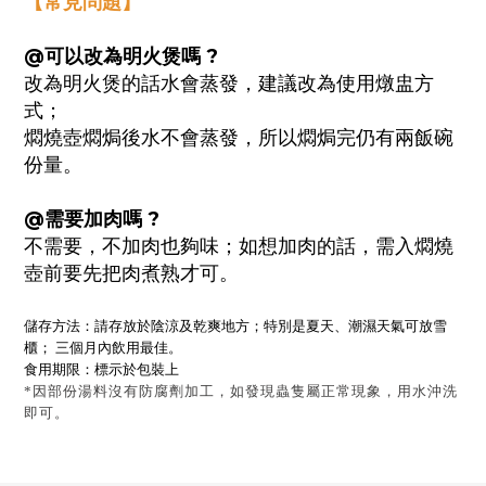
【常見問題】
@可以改為明火煲嗎
?
改為明火煲的話水會蒸發，建議改為使用燉盅方
式；
燜燒壺燜焗後水不會蒸發，所以燜焗完仍有兩飯碗
份量。
@需要加肉嗎 ?
不需要，不加肉也夠味；如想加肉的話，需入燜燒
壺前要先把肉煮熟才可。
儲存方法：請存放於陰涼及乾爽地方；特別是夏天、潮濕天氣可放雪
櫃； 三個月內飲用最佳。
食用期限：標示於包裝上
*因部份湯料沒有防腐劑加工，如發現蟲隻屬正常現象，用水沖洗
即可。