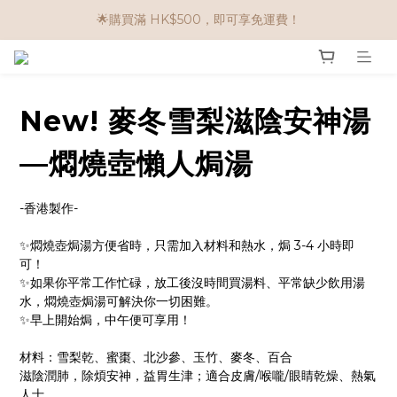
🌟購物滿 HK$650享95折； HK$950享9折；HK$1500享85折
🌟購買滿 HK$500，即可享免運費！
任選兩件$80！ 🌟韓國骨膠原啫喱：$270/3件；$510/6件
🌟購物滿 HK$650享95折； HK$950享9折；HK$1500享85折
New! 麥冬雪梨滋陰安神湯
—燜燒壺懶人焗湯
-香港製作-
✨燜燒壺焗湯方便省時，只需加入材料和熱水，焗 3-4 小時即
可！
✨如果你平常工作忙碌，放工後沒時間買湯料、平常缺少飲用湯
水，燜燒壺焗湯可解決你一切困難。
✨早上開始焗，中午便可享用！
材料：雪梨乾、蜜棗、北沙參、玉竹、麥冬、百合
滋陰潤肺，除煩安神，益胃生津；適合皮膚/喉嚨/眼睛乾燥、熱氣
人士。