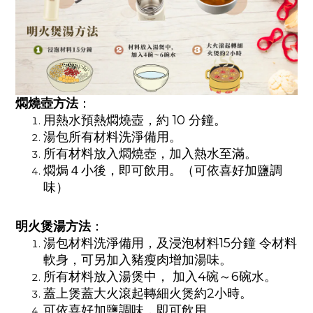
燜燒壺方法
：
用熱水預熱燜燒壺，約 10 分鐘。
湯包所有材料洗淨備用。
所有材料放入燜燒壺，加入熱水至滿。
燜焗４小後，即可飲用。（可依喜好加鹽調
味）
明火煲湯方法
：
湯包材料洗淨備用，及浸泡材料
15
分鐘
令材料
軟身，可另加入豬瘦肉增加湯味。
所有材料放入湯煲中，
加入
4
碗～
6
碗水。
蓋上煲蓋大火滾起轉細火煲約
2
小時。
可依喜好加鹽調味，即可飲用。