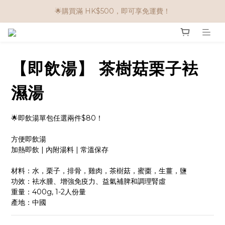
🌟購物滿 HK$650享95折； HK$950享9折；HK$1500享85折
🌟購買滿 HK$500，即可享免運費！
任選兩件$80！ 🌟韓國骨膠原啫喱：$270/3件；$510/6件
🌟購物滿 HK$650享95折； HK$950享9折；HK$1500享85折
【即飲湯】 茶樹菇栗子袪
濕湯
🌟即飲湯單包任選兩件$80！
方便即飲湯
加熱即飲 | 內附湯料 | 常溫保存
材料：水，栗子，排骨，雞肉，茶樹菇，蜜棗，生薑，鹽
功效：袪水腫、增強免疫力、益氣補脾和調理腎虛
重量：400g, 1-2人份量
產地：中國