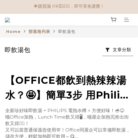
🌟購買滿 HK$500，即可享免運費！
🌟購物滿 HK$650享95折； HK$950享9折；HK$1500享85折
任選兩件$80！ 🌟韓國骨膠原啫喱：$270/3件；$510/6件
Home
部落格列表
即飲湯包
🌟購物滿 HK$650享95折； HK$950享9折；HK$1500享85折
即飲湯包
文章分類
【OFFICE都飲到熱辣辣湯
水？🤩】簡單3步 用Philips
電熱水樽加熱即飲湯！
全新珍好味即飲湯 + PHILIPS 電熱水樽 = 方便好味！🥣😋
喺Office加熱，Lunch Time飲又得🖥️，喺屋企加熱完拎出街
飲又得👍🏻！
又可以當普通保溫壺使用💯！Office同屋企可以常備即飲湯，
儲存方便，輕鬆加熱即可飲用～😋