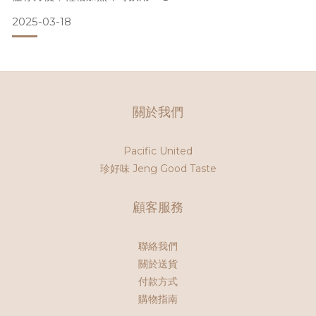
春天🌸又可以幫助祛濕、養顏～另外，有冇人同小編一樣唔鐘
2025-03-18
意用酒店水煲？😣
PHILIPS電熱水樽除咗可以翻熱湯水，
仲可以喺酒店煲水，乾淨衛生，唔使再用酒店水煲啦！😍
___6款方便即飲湯✨
加熱即飲 | 內附湯料 | 常溫保存
關於我們
Pacific United
珍好味 Jeng Good Taste
顧客服務
聯絡我們
關於送貨
付款方式
購物指南