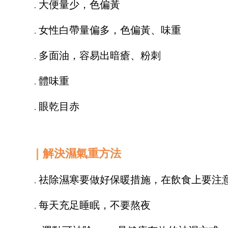
大便量少，色偏黃
．
女性白帶量偏多，色偏黃、味重
．
多面油，容易出暗瘡、粉刺
．
體味重
．
眼乾目赤
．
｜解決濕氣重方法
祛除濕寒要做好保暖措施，在飲食上要注
．
每天充足睡眠，不要熬夜
．