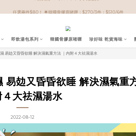
🌟購物滿 HK$650享95折； HK$950享9折；HK$1500享85折
任選兩件$80！ 🌟韓國骨膠原啫喱：$270/3件；$510/6件
🌟購物滿 HK$650享95折； HK$950享9折；HK$1500享85折
即飲湯包系列
韓國骨膠原啫喱
珍好味 乾貨海味
濕 易攰又昏昏欲睡 解決濕氣重方法 ｜內附４大祛濕湯水
 易攰又昏昏欲睡 解決濕氣重方
附４大祛濕湯水
2022-08-12