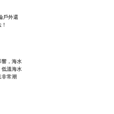
論戶外還
法！
影響，海水
，低溫海水
且非常潮