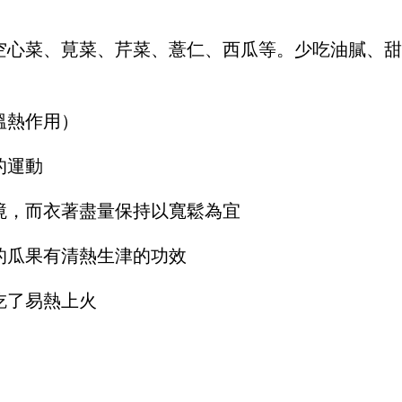
空心菜、莧菜、芹菜、薏仁、西瓜等。少吃油膩、甜
溫熱作用）
的運動
境，而衣著盡量保持以寬鬆為宜
的瓜果有清熱生津的功效
吃了易熱上火