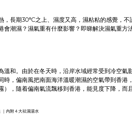
，長期30°C之上、濕度又高，濕粘粘的感覺，不
港會潮濕？濕氣重有什麼影響？即睇解決濕氣重方
為溫和。由於在冬天時，沿岸水域經常受到冷空氣
同時，偏南風把南面海洋溫暖潮濕的空氣帶到香港
霧），隨着偏南氣流飄移到香港，能見度下降，而