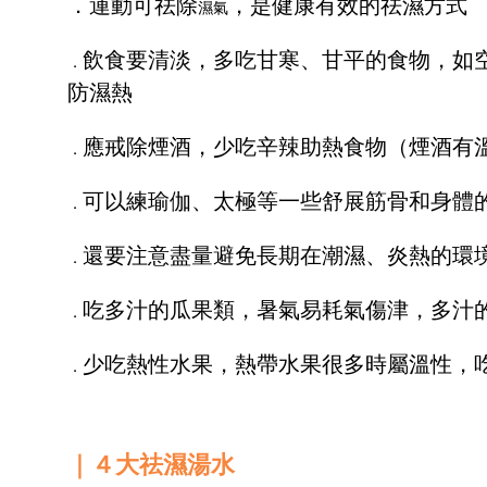
．運動可祛除
，是健康有效的祛濕方式
濕氣
飲食要清淡，多吃甘寒、甘平的食物，如
．
防濕熱
應戒除煙酒，少吃辛辣助熱食物（煙酒有
．
可以練瑜伽、太極等一些舒展筋骨和身體
．
還要注意盡量避免長期在潮濕、炎熱的環
．
吃多汁的瓜果類，
暑氣易耗氣傷津，多汁
．
少吃熱性水果，
熱帶水果很多時屬溫性，
．
｜４大祛濕湯水