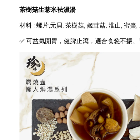
茶樹菇生薏米袪濕湯
材料 : 螺片,元貝, 茶樹菇, 姬茸菇, 淮山, 蜜棗,
✅
可益氣開胃，健脾止瀉，適合食慾不振、