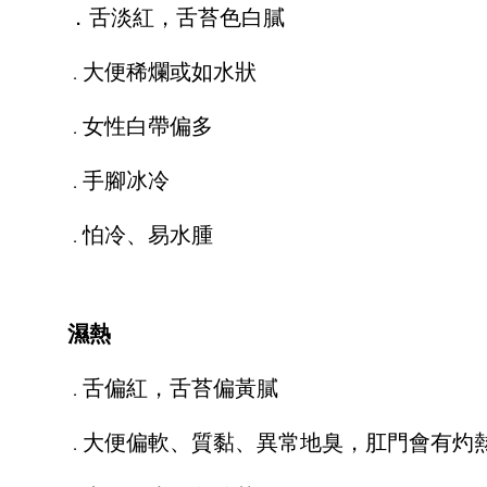
．舌淡紅，舌苔色白膩
大便稀爛或如水狀
．
女性白帶偏多
．
手腳冰冷
．
怕冷、易水腫
．
濕熱
舌偏紅，舌苔偏黃膩
．
大便偏軟、質黏、異常地臭，肛門會有灼
．