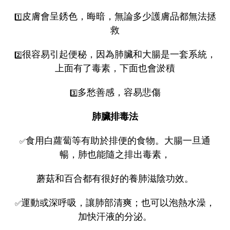
皮膚會呈銹色，晦暗，無論多少護膚品都無法拯
1️⃣
救
很容易引起便秘，因為肺臟和大腸是一套系統，
2️⃣
上面有了毒素，下面也會淤積
多愁善感，容易悲傷
3️⃣
肺臟排毒法
食用白蘿蔔等有助於排便的食物。大腸一旦通
✅
暢，肺也能隨之排出毒素，
蘑菇和百合都有很好的養肺滋陰功效。
運動或深呼吸，讓肺部清爽；也可以泡熱水澡，
✅
加快汗液的分泌。