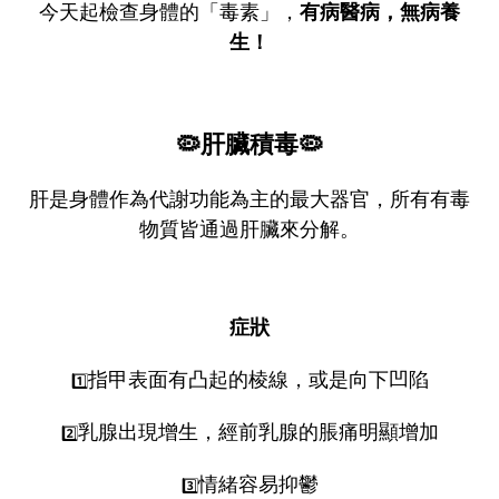
今天起檢查身體的「毒素」，
有病醫病，無病養
生！
🦠肝臟積毒🦠
肝是身體作為代謝功能為主的最大器官，所有有毒
物質皆通過肝臟來分解。
症狀
指甲表面有凸起的棱線，或是向下凹陷
1️⃣
乳腺出現增生，經前乳腺的脹痛明顯增加
2️⃣
情緒容易抑鬱
3️⃣