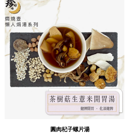
圓肉杞子螺片湯