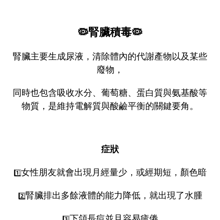
🦠
腎臟積毒
🦠
腎臟主要生成尿液，清除體內的代謝產物以及某些
廢物，
同時也包含吸收水分、葡萄糖、蛋白質與氨基酸等
物質，是維持電解質與酸鹼平衡的關鍵要角。
症狀
女性朋友就會出現月經量少，或經期短，顏色暗
1️⃣
腎臟排出多餘液體的能力降低，就出現了水腫
2️⃣
下頜長痘並且容易疲倦
3️⃣