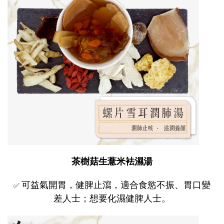
茶樹菇生薏米袪濕湯
可益氣開胃，健脾止瀉，適合食慾不振、胃口變
✅
差人士；想要化濕健脾人士。