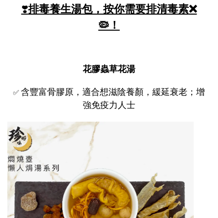
❣️
排毒
養生湯包，按你需要排清毒素
❌
🦠
！
花膠蟲草花湯
含豐富骨膠原，適合想滋陰養顏，緩延衰老；增
✅
強免疫力人士