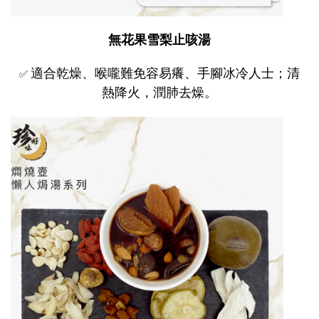
無花果雪梨止咳湯
適合乾燥、喉嚨難免容易癢、手腳冰冷人士；清
✅
熱降火，潤肺去燥。