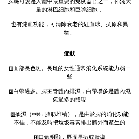
脾臟可說是人體中最重要的免疫器官之一，佈滿大
量的淋巴細胞和巨噬細胞，
也有濾血功能，可清除衰老的紅血球、抗原和異
物。
症狀
面部長色斑。長斑的女性通常消化系統能力弱一
1️⃣
些
白帶過多。脾主管體內排濕，白帶增多是體內濕
2️⃣
氣過多的體現
痰濕（
脂肪堆積）
，是由於脾的消化功能
3️⃣
中醫：
不佳，不能及時把垃圾毒素排出體外而產生的
口氣明顯，唇周長痘或潰瘍
4️⃣