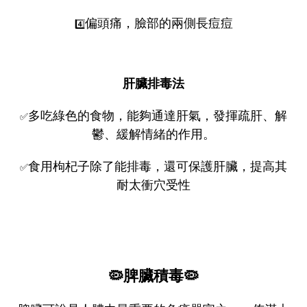
偏頭痛，臉部的兩側長痘痘
4️⃣
肝臟排毒法
多吃綠色的食物，能夠通達肝氣，發揮疏肝、解
✅
鬱、緩解情緒的作用。
食用枸杞子除了能排毒，還可保護肝臟，提高其
✅
耐太衝穴受性
🦠
脾臟積毒
🦠