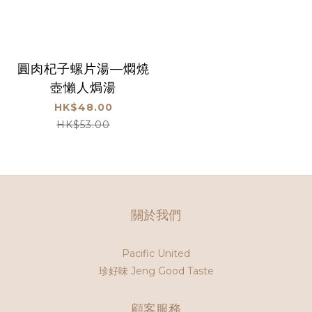
圓肉杞子螺片湯—燜燒
壺懶人焗湯
HK$48.00
HK$53.00
關於我們
Pacific United
珍好味 Jeng Good Taste
顧客服務