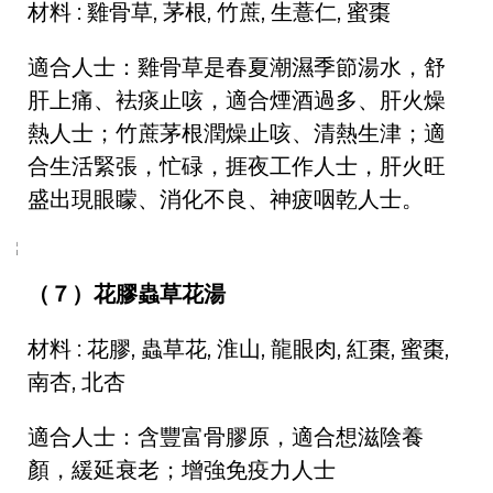
材料 : 雞骨草, 茅根, 竹蔗, 生薏仁, 蜜棗
適合人士：雞骨草是春夏潮濕季節湯水，舒
肝上痛、袪痰止咳，適合煙酒過多、肝火燥
熱人士；竹蔗茅根潤燥止咳、清熱生津；適
合生活緊張，忙碌，捱夜工作人士，肝火旺
盛出現眼矇、消化不良、神疲咽乾人士。
（７）花膠蟲草花湯
材料 : 花膠, 蟲草花, 淮山, 龍眼肉, 紅棗, 蜜棗,
南杏, 北杏
適合人士：含豐富骨膠原，適合想滋陰養
顏，緩延衰老；增強免疫力人士