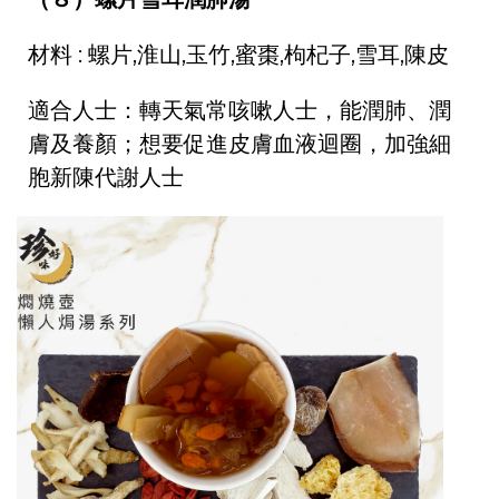
材料 : 螺片,淮山,玉竹,蜜棗,枸杞子,雪耳,陳皮
適合人士：轉天氣常咳嗽人士，能潤肺、潤
膚及養顏；想要促進皮膚血液迴圈，加強細
胞新陳代謝人士