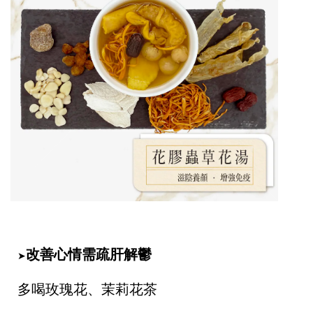
改善心情需疏肝解鬱
➤
多喝玫瑰花、茉莉花茶