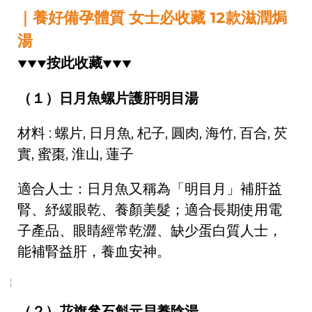
｜養好備孕體質 女士必收藏 12款滋潤焗
湯
按此收藏
▼▼▼
▼▼▼
（１）日月魚螺片護肝明目湯
材料 : 螺片, 日月魚, 杞子, 圓肉, 海竹, 百合, 芡
實, 蜜棗, 淮山, 蓮子
適合人士：日月魚又稱為「明目月」補肝益
腎、紓緩眼乾、養顏美髮；適合長期使用電
子產品、眼睛經常乾澀、缺少蛋白質人士，
能補腎益肝，養血安神。
（２）花旗參石斛元貝養陰湯