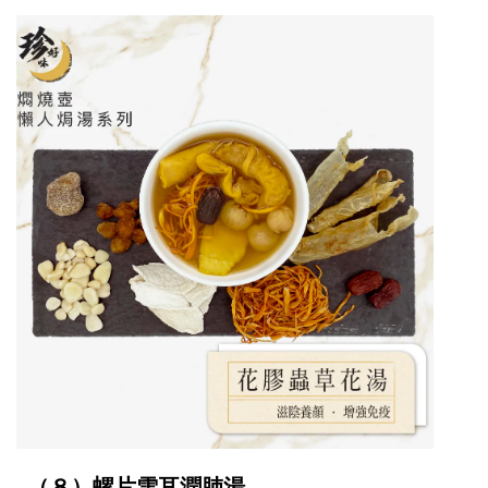
（８）螺片雪耳潤肺湯