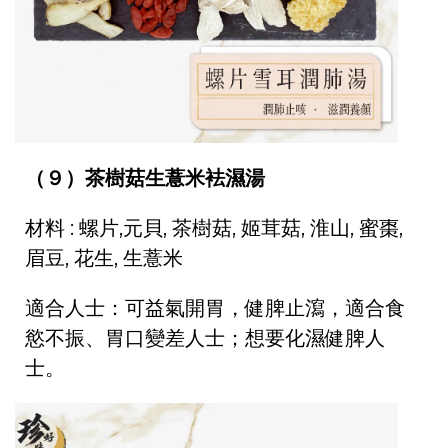
（９）茶樹菇生薏米袪濕湯
材料 : 螺片,元貝, 茶樹菇, 姬茸菇, 淮山, 蜜棗,
眉豆, 花生, 生薏米
適合人士：
可益氣開胃，健脾止瀉，適合食
慾不振、胃口變差人士；想要化濕健脾人
士。