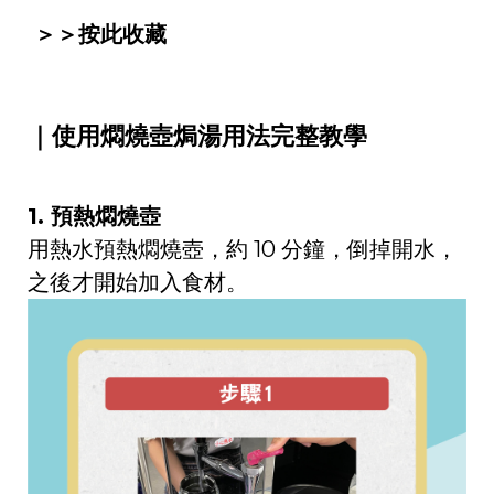
＞＞
按此收藏
｜使用燜燒壺焗湯用法完整教學
1. 預熱燜燒壺
用熱水預熱燜燒壺，約 10 分鐘，倒掉開水，
之後才開始加入食材。