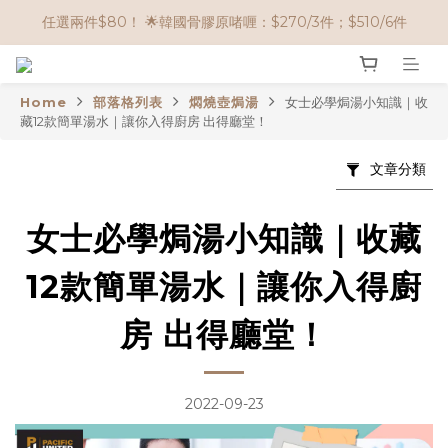
任選兩件$80！ 🌟韓國骨膠原啫喱：$270/3件；$510/6件
🌟購物滿 HK$650享95折； HK$950享9折；HK$1500享85折
🌟購物滿 HK$650享95折； HK$950享9折；HK$1500享85折
Home
部落格列表
燜燒壺焗湯
女士必學焗湯小知識｜收
藏12款簡單湯水｜讓你入得廚房 出得廳堂！
文章分類
女士必學焗湯小知識｜收藏
12款簡單湯水｜讓你入得廚
房 出得廳堂！
2022-09-23