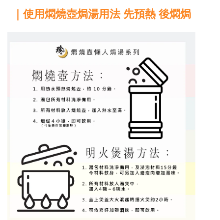
｜使用燜燒壺焗湯用法 先預熱 後燜焗