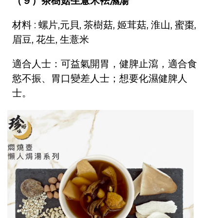
（９）茶樹菇生薏米袪濕湯
材料 : 螺片,元貝, 茶樹菇, 姬茸菇, 淮山, 蜜棗,
眉豆, 花生, 生薏米
適合人士：
可益氣開胃，健脾止瀉，適合食
慾不振、胃口變差人士；想要化濕健脾人
士。