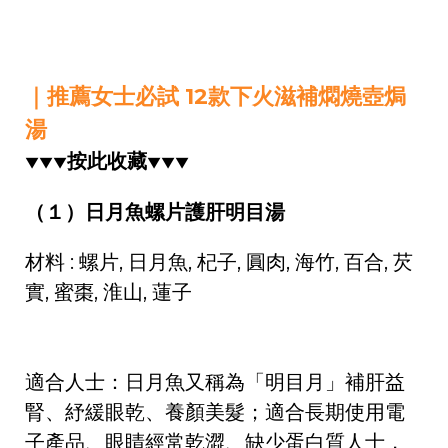
｜推薦女士必試 12款下火滋補燜燒壺焗
湯
按此收藏
▼▼▼
▼▼▼
（１）日月魚螺片護肝明目湯
材料 : 螺片, 日月魚, 杞子, 圓肉, 海竹, 百合, 芡
實, 蜜棗, 淮山, 蓮子
適合人士：日月魚又稱為「明目月」補肝益
腎、紓緩眼乾、養顏美髮；適合長期使用電
子產品、眼睛經常乾澀、缺少蛋白質人士，