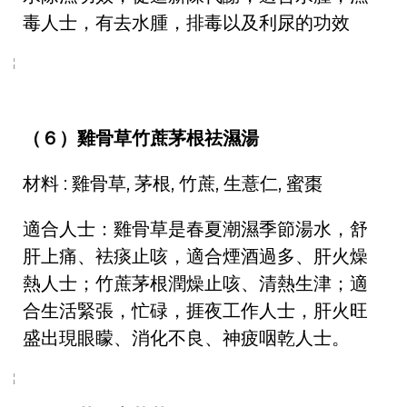
毒人士，有去水腫，排毒以及利尿的功效
（６）雞骨草竹蔗茅根祛濕湯
材料 : 雞骨草, 茅根, 竹蔗, 生薏仁, 蜜棗
適合人士：雞骨草是春夏潮濕季節湯水，舒
肝上痛、袪痰止咳，適合煙酒過多、肝火燥
熱人士；竹蔗茅根潤燥止咳、清熱生津；適
合生活緊張，忙碌，捱夜工作人士，肝火旺
盛出現眼矇、消化不良、神疲咽乾人士。