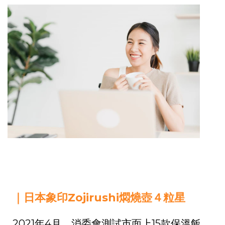
｜日本象印Zojirushi燜燒壺４粒星
2021年4月，消委會測試市面上15款保溫飯