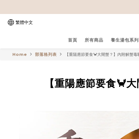
繁體中文
首頁
所有商品
養生湯包系列
Home
部落格列表
【重陽應節要食🦀大閘蟹？】內附解蟹毒
【重陽應節要食🦀