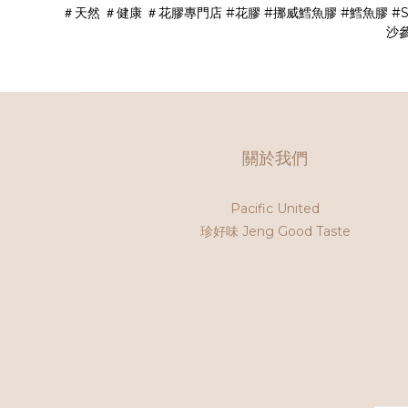
＃天然
＃健康
＃花膠專門店
#花膠
#挪威鱈魚膠
#鱈魚膠
#S
沙
關於我們
Pacific United
珍好味 Jeng Good Taste