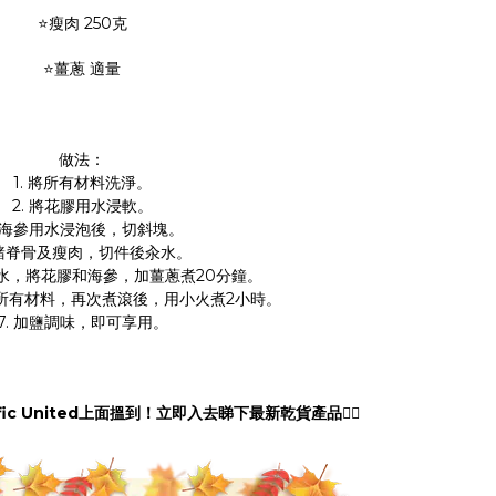
⭐瘦肉 250克
⭐薑蔥 適量
做法：
1. 將所有材料洗淨。
2. 將花膠用水浸軟。
. 海參用水浸泡後，切斜塊。
 豬脊骨及瘦肉，切件後汆水。
入水，將花膠和海參，加薑蔥煮20分鐘。
入所有材料，再次煮滾後，用小火煮2小時。
7. 加鹽調味，即可享用。
fic United
上面搵到！立即入去睇下最新乾貨產品
👇🏻