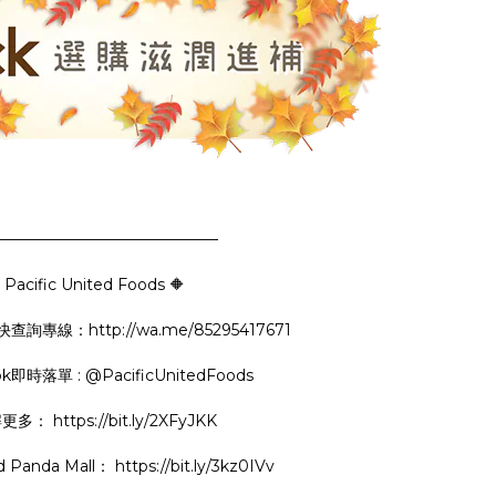
——————————————–
 Pacific United Foods 🔶
p特快查詢專線：
http://wa.me/85295417671
ok即時落單 : @PacificUnitedFoods
解更多：
https://bit.ly/2XFyJKK
d Panda Mall：
https://bit.ly/3kz0IVv