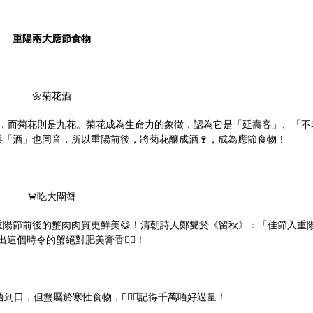
重陽兩大應節食物
🌼菊花酒
」，而菊花則是九花。菊花成為生命力的象徵，認為它是「延壽客」、「不
「酒」也同音，所以重陽前後，將菊花釀成酒🍷，成為應節食物！
🦀吃大閘蟹
陽節前後的蟹肉肉質更鮮美😋！清朝詩人鄭燮於《留秋》：「佳節入重
出這個時令的蟹絕對肥美膏香👍🏻！
口，但蟹屬於寒性食物，🙅🏻‍♀️記得千萬唔好過量！