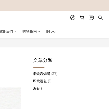
關於我們
購物指南
Blog
文章分類
！
燜燒壺焗湯
(37)
即飲湯包
(1)
海參
(1)