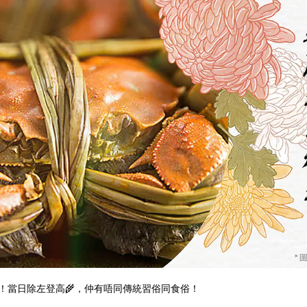
！當日除左登高🌾，仲有唔同傳統習俗同食俗！