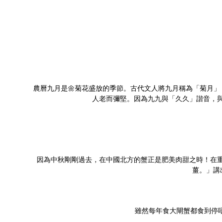
農曆九月是🌼菊花盛放的季節。古代文人將九月稱為「菊月
人老而彌堅。因為九九與「久久」諧音，與
因為中秋剛剛過去，在中國北方的蟹正是肥美肉甜之時！在重
薑。」講
雖然每年食大閘蟹都食到停唔到