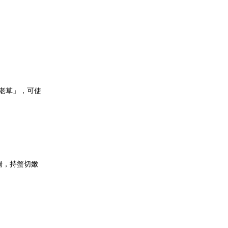
老草」，可使
陽，持蟹切嫩