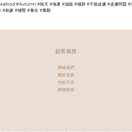
eafood
#Autumn
#秋天
#海產
#滋陰
#補肺
#干燥皮膚
#皮膚問題
#
參
#刺參
#補腎
#養生
#養顏
顧客服務
聯絡我們
關於送貨
付款方式
購物指南