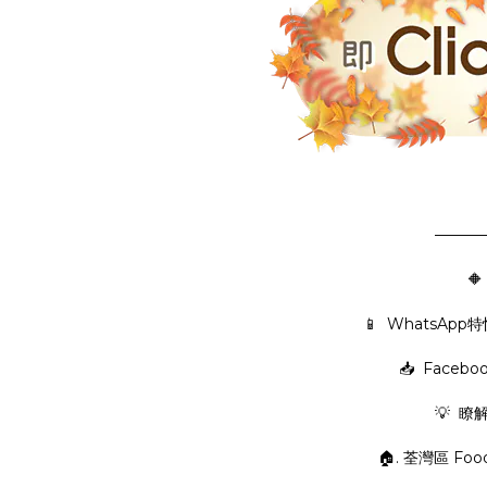
———
🔶
📱 WhatsAp
📥 Facebo
💡 瞭
🏠. 荃灣區 Foo