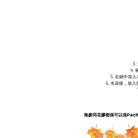
3
4.
5. 在鍋中加
6. 水滾後，放
海參
同
花膠
都係可以係
Paci