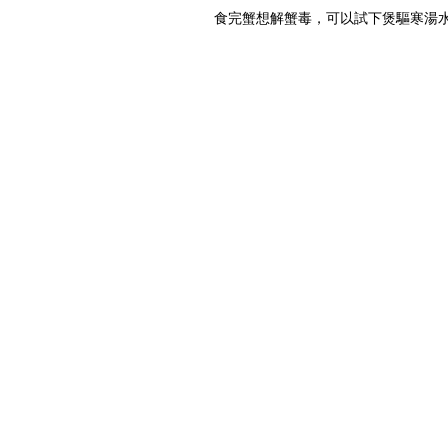
食完蟹想解蟹毒，可以試下煲驅寒湯水