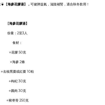
🍵【
海參花膠湯】，
可健脾益氣，滋陰補腎，適合秋冬飲用！
【
海參花膠湯】
份量：2至3人
食材：
⭐花膠 50克
⭐海參 2條
⭐去核黑棗或紅棗 10粒
⭐枸杞 30克
⭐圓肉 30克
⭐豬脊骨 250克