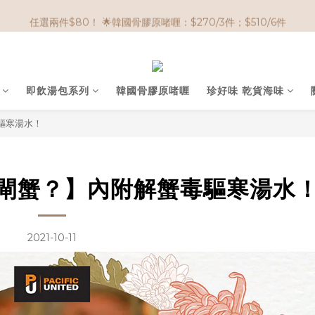
🌟購物滿 HK$650享95折； HK$950享9折；HK$1500享85折
任選兩件$80！ 🌟韓國骨膠原啫喱：$270/3件；$510/6件
🌟購物滿 HK$650享95折； HK$950享9折；HK$1500享85折
即飲湯包系列
韓國骨膠原啫喱
珍好味 乾貨海味
驅寒湯水！
大閘蟹？】內附解蟹毒驅寒湯水
2021-10-11